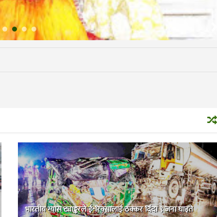
भारतीय ग्यास ट्याङ्करले ई-रिक्सालाई ठक्कर दिँदा ९ जना घाइते