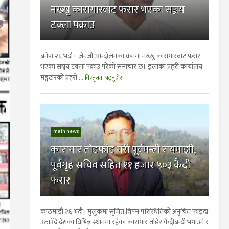
नख्खु कारागारबाट फरार भएका सञ्जय
टक्ला पक्राउ
बनेपा २६ भदौ। जेनजी आन्दोलनका क्रममा नख्खु कारागारबाट फरार
भएका सञ्जय टक्ला पक्राउ परेकाे समाचार छ। इलाका प्रहरी कार्यालय
मङ्गटारको प्रहरी ...
विस्तृतमा पढ्नुहोस
main news
कारागार तोडफोड गरी पूर्वमन्त्री रायमाझी,
पूर्वगृह सचिव सहित ११ हजार ५०३ कैदी
फरार
काठमाडौ २६ भदौ। मुलुकमा सृजित विषम परिस्थितिको अनुचित फाइदा
उठाउँदै देशका विभिन्न स्थानमा रहेका कारागार तोडेर कैदीबन्दी भगाउने र