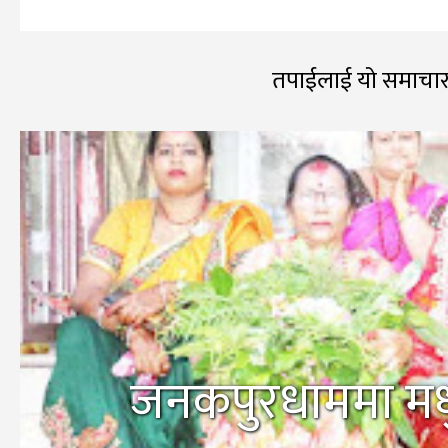
तपाईलाई यो समाचार
जनकपुरधाममा मधु