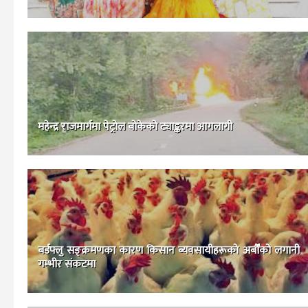
महेन्द्र राजमार्गमा पेट्रोल बोकेको ट्याङ्करमा आगलागी
बर्डफ्लु सङ्क्रमणका कारण किसान ब्यवसायीहरूकाे अर्बौँको लगानी
गम्भीर संकटमा