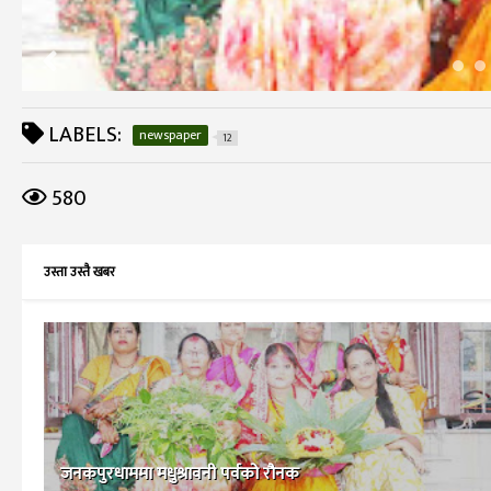
LABELS:
newspaper
12
580
उस्ता उस्तै खबर
जनकपुरधाममा मधुश्रावनी पर्वको रौनक