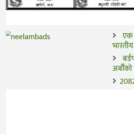
एक 
भारतीय
बर्
अर्बौँक
2082