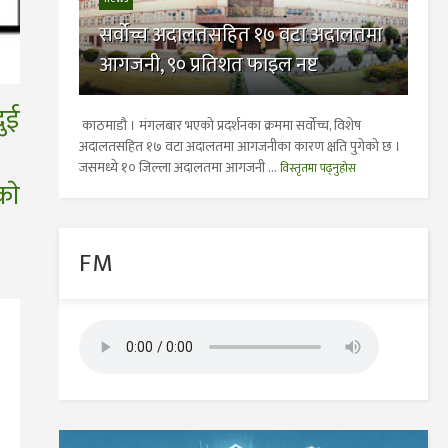
सर्वोच्च अदालतसहित १७ वटा अदालतमा
आगजनी, ९० प्रतिशत फाइल नष्ट
ुई
काठमाडौ । मंगलबार भएको प्रदर्शनका क्रममा सर्वोच्च, विशेष
अदालतसहित १७ वटा अदालतमा आगजनीका कारण क्षति पुगेको छ ।
जसमध्ये १० जिल्ला अदालतमा आगजनी ...
विस्तृतमा पढ्नुहोस
ाे
FM