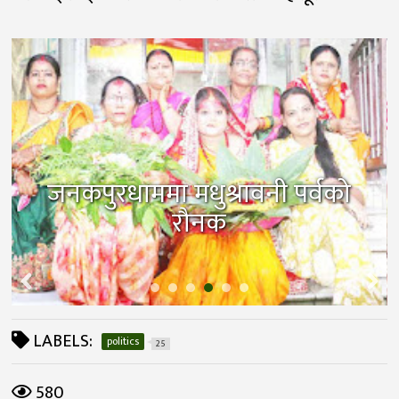
जनकपुरधाममा मधुश्रावनी पर्वको
रौनक
LABELS:
politics
25
580