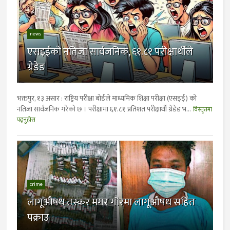
news
एसइईको नतिजा सार्वजनिक, ६१.८१ परीक्षार्थीले
ग्रेडेड
भक्तपुर, १३ असार : राष्ट्रिय परीक्षा बोर्डले माध्यमिक शिक्षा परीक्षा (एसइई) को
नतिजा सार्वजनिक गरेको छ । परीक्षामा ६१.८१ प्रतिशत परीक्षार्थी ग्रेडेड भ...
विस्तृतमा
पढ्नुहोस
crime
लागूऔषध तस्कर मगर गाैरमा लागूऔषध सहित
पक्राउ