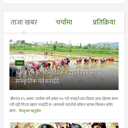
ताजा खबर
चर्चामा
प्रतिक्रिया
news
असार १५ गते धान दिवस र दही चिउराको
सांस्कृतिक पर्व मनाइँदै
बीरगंज १५ असार ।प्रत्येक वर्ष असार १५ गते मनाइने धान दिवस आज खेतमा काम
गरी दही चिउरा खाएर मनाइँदै छ ।कामको चटारोले थकित भएका किसान शक्ति
प्राप्त...
विस्तृतमा पढ्नुहोस