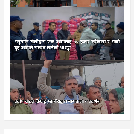
अनुगमन टाेलीद्वारा एक उधाेगलाइ ५० हजार जरीवाना र अर्काे
दुइ उधाेगले राजस्व छलेको आशङ्का
प्रदीप यादव विरुद्ध स्थानीयद्वारा नाराबाजी र प्रदर्शन