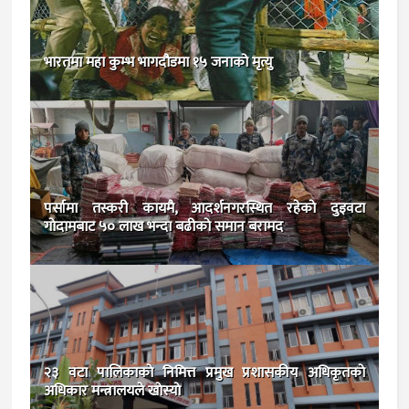
भारतमा महा कुम्भ भागदौडमा १५ जनाको मृत्यु
पर्सामा तस्करी कायमै, आदर्शनगरस्थित रहेकाे दुइवटा
गाेदामबाट ५० लाख भन्दा बढीकाे समान बरामद
२३ वटा पालिकाकाे निमित्त प्रमुख प्रशासकीय अधिकृतकाे
अधिकार मन्त्रालयले खाेस्याे