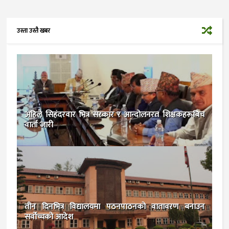
उस्ता उस्तै खबर
अहिले सिहंदरवार भित्र सरकार र आन्दोलनरत शिक्षकहरूबिच
वार्ता जारी
तीन दिनभित्र विद्यालयमा पठनपाठनको वातावरण बनाउन
सर्वोच्चको आदेश