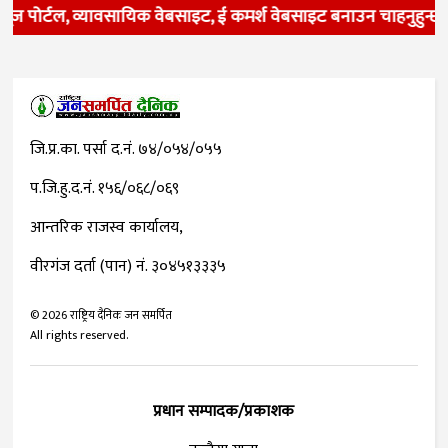
ज पोर्टल, व्यावसायिक वेबसाइट, ई कमर्श वेबसाइट बनाउन चाहनुहुन्छ ?
जि.प्र.का. पर्सा द.नं. ७४/०५४/०५५
प.जि.हु.द.नं. १५६/०६८/०६९
आन्तरिक राजस्व कार्यालय,
वीरगंज दर्ता (पान) नं. ३०४५१३३३५
©
2026
राष्ट्रिय दैनिक जन समर्पित
All rights reserved.
प्रधान सम्पादक/प्रकाशक