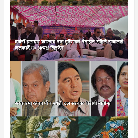
दर्जनौँ भ्रष्टाचार काण्डमा नाम मुछिएको नेताहरू अहिले राजालाई
ललकार्दै ः अध्यक्ष लिङ्देन
सरकारमा रहेका पाँच मधेशी दल सरकार विरोधी मोर्चामा