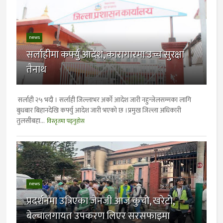
news
सर्लाहीमा कर्फ्यु आदेश, कारागारमा उच्च सुरक्षा
तैनाथ
सर्लाही २५ भदाै । सर्लाही जिल्लाभर अर्को आदेश जारी नहुन्जेलसम्मका लागि
बुधबार बिहानदेखि कर्फ्यु आदेश जारी भएको छ ।प्रमुख जिल्ला अधिकारी
तुलसीबहा...
विस्तृतमा पढ्नुहोस
news
प्रदर्शनमा उत्रिएका जेनजी आज कुचो, खरेटो,
बेल्चालगायत उपकरण लिएर सरसफाइमा