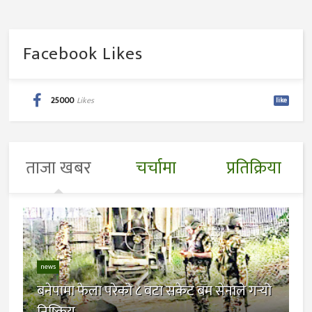
Facebook Likes
25000
Likes
like
ताजा खबर
चर्चामा
प्रतिक्रिया
news
बनेपामा फेला परेको ८ वटा सकेट बम सेनाले गर्‍यो
निष्क्रिय