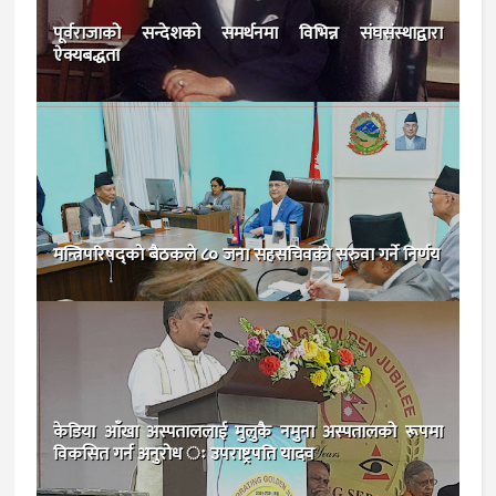
पूर्वराजाको सन्देशको समर्थनमा विभिन्न संघसंस्थाद्वारा
ऐक्यबद्धता
मन्त्रिपरिषद्काे बैठकले ८० जना सहसचिवको सरुवा गर्ने निर्णय
केडिया आँखा अस्पताललाई मुलुकै नमुना अस्पतालको रूपमा
विकसित गर्न अनुरोध ः उपराष्ट्रपति यादव