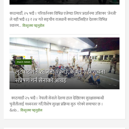
काठमाडौँ, २५ भदौ । परिवर्तनका विभिन्न एजेण्डा लिएर प्रदर्शनमा उत्रिएका 'जेनजी'
ले यही भदौ २३ र २४ गते सङ्घीय राजधानी काठमाडौँसहित देशका विभिन्न
स्थानम...
विस्तृतमा पढ्नुहोस
main news
लुटपाट गर्ने २६ जना पक्राउ, केवल सही सूचना
संप्रेषण गर्न सेनाकाे आग्रह
काठमाडौ २५ भदाै । नेपाली सेनाले देशमा हाल देखिएका सुरक्षासम्बन्धी
चुनौतीलाई मध्यनजर गर्दै विशेष सुरक्षा प्रक्रिया सुरु गरेको समाचार छ ।
&nb...
विस्तृतमा पढ्नुहोस