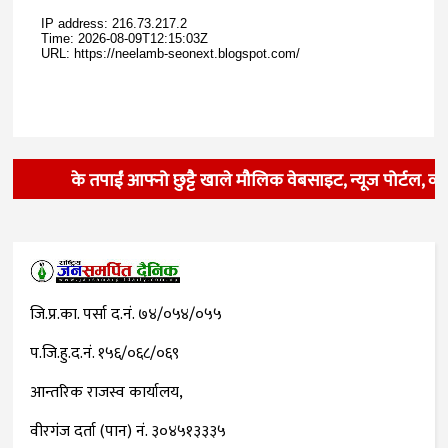
के तपाईं आफ्नो छुट्टै खाले मौलिक वेबसाइट, न्यूज पोर्टल, व्
जि.प्र.का. पर्सा द.नं. ७४/०५४/०५५
प.जि.हु.द.नं. १५६/०६८/०६९
आन्तरिक राजस्व कार्यालय,
वीरगंज दर्ता (पान) नं. ३०४५१३३३५