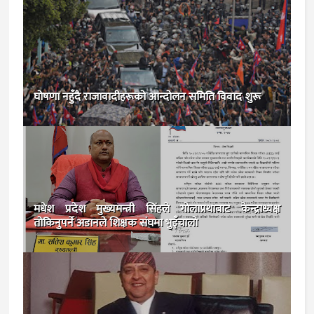
घोषणा नहुँदै राजावादीहरूको आन्दोलन समिति विवाद शुरू
मधेश प्रदेश मुख्यमन्त्री सिंहले गोलाप्रथाबाट केन्द्राध्यक्ष
तोकिनुपर्ने अडानले शिक्षक संघमा भुइँचालाे