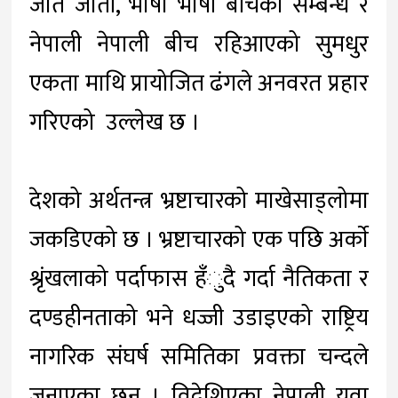
जात जाती, भाषा भाषी बीचका सम्बन्ध र
नेपाली नेपाली बीच रहिआएको सुमधुर
एकता माथि प्रायोजित ढंगले अनवरत प्रहार
गरिएको उल्लेख छ ।
देशको अर्थतन्त्र भ्रष्टाचारको माखेसाड्लोमा
जकडिएको छ । भ्रष्टाचारको एक पछि अर्काे
श्रृंखलाको पर्दाफास हँुदै गर्दा नैतिकता र
दण्डहीनताको भने धज्जी उडाइएको राष्ट्रिय
नागरिक संघर्ष समितिका प्रवक्ता चन्दले
जनाएका छन् । विदेशिएका नेपाली युवा