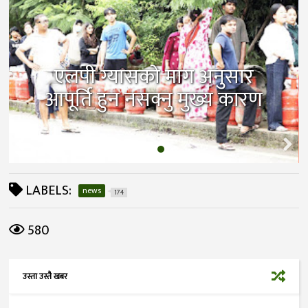
एलपी ग्यासको माग अनुसार
आपूर्ति हुन नसक्नु मुख्य कारण
LABELS:
news
174
580
उस्ता उस्तै खबर