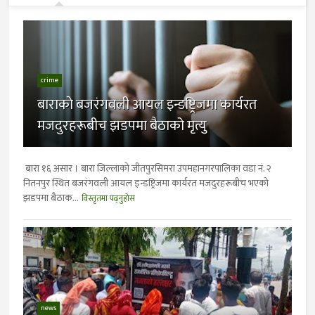
crime
बाराकाे बजरंगवली आयल इन्डष्ट्रिजमा कार्यरत
मजदुरहरूबीच झडपमा बैठाको मृत्यु
बारा १६ असार । बारा जिल्लाकाे जीतपुरसिमरा उपमहानगरपालिका वडा नं. २
नितनपुर स्थित बजरंगवली आयल इन्डष्ट्रिजमा कार्यरत मजदुरहरूबीच भएको
झडपमा बैठाक...
विस्तृतमा पढ्नुहोस
news