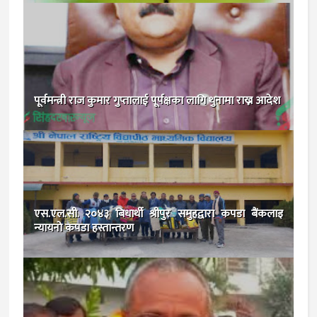
पूर्वमन्त्री राज कुमार गुप्तालाई पूर्पक्षका लागि थुनामा राख्न आदेश
एस.एल.सी. २०४३ बिधार्थी श्रीपुर समुहद्वारा कपडा बैंकलाइ
न्यायनाे कपडा हस्तान्तरण