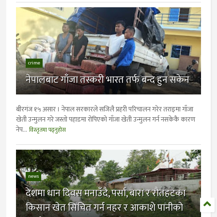
crime
नेपालबाट गाँजा तस्करी भारत तर्फ बन्द हुन सकेन
बीरगंज १५ असार । नेपाल सरकारले सजिलै प्रहरी परिचालन गरेर तराइमा गाँजा
खेती उन्मुलन गरे जस्ताे पहाडमा राेपिएकाे गाँजा खेती उन्मुलन गर्न नसकेकै कारण
नेप...
विस्तृतमा पढ्नुहोस
news
देशमा धान दिवस मनाउँदै, पर्सा, बारा र राैतहटका
किसान खेत सिंचित गर्न नहर र आकाशे पानीकाे