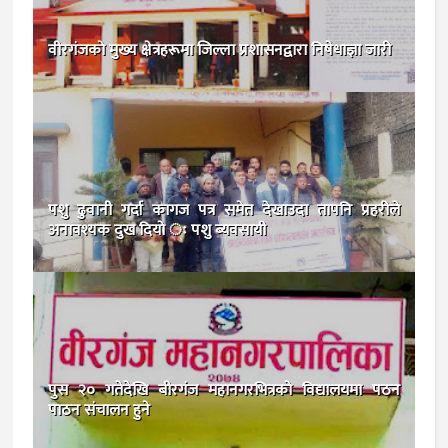
वीरगंजकाे मुख्य क्षेत्रहरूमा जिल्ला प्रशासनद्वारा निषेधाज्ञा जारी
पशु ढुवानी गर्दा कागज पत्र समेत देखाउदा तापनि प्रहरीले
अनावश्यक दुख दियाे ः पशु ब्यवसायी
पुस २० गतेदेखि बीरगंज महानगरभित्रकाे विद्यालयमा पठन
पाठन संचालन हुने