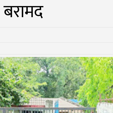
न बरामद