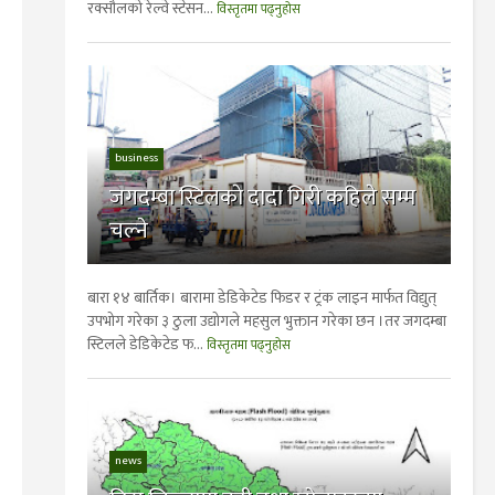
रक्सौलको रेल्वे स्टेसन...
विस्तृतमा पढ्नुहोस
business
जगदम्बा स्टिलकाे दादा गिरी कहिले सम्म
चल्ने
बारा १४ बार्तिक। बारामा डेडिकेटेड फिडर र ट्रंक लाइन मार्फत विद्युत्
उपभोग गरेका ३ ठुला उद्योगले महसुल भुक्तान गरेका छन ।तर जगदम्बा
स्टिलले डेडिकेटेड फ...
विस्तृतमा पढ्नुहोस
news