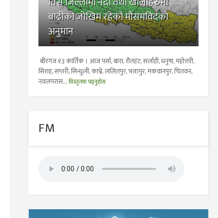
तिस जिल्लामा नदी तथा खोलाहरुमा
बाढीको जोखिम रहेको माैसमविदकाे
अनुमान
बीरगंज १३ कार्तिक । आज पर्सा, बारा, रौतहट, सर्लाही, धनुषा, महोत्तरी,
सिराह, सप्तरी, सिन्धुली, काभ्रे, ललितपुर, भक्तपुर, मकवानपुर, चितवन,
नवलपरास...
विस्तृतमा पढ्नुहोस
FM