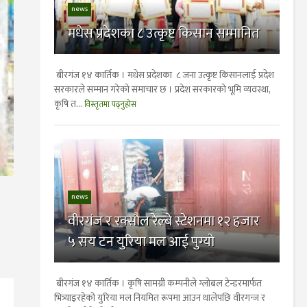
news
मधेस प्रदेशका ८ उत्कृष्ट किसान सम्मानित
बीरगंज १४ कार्तिक । मधेस प्रदेशका ८ जना उत्कृष्ट किसानलाई प्रदेश
सरकारले सम्मान गरेको समाचार छ । प्रदेश सरकारको भूमि व्यवस्था,
कृषि त...
विस्तृतमा पढ्नुहोस
news
वीरगंज र रक्सौल रेल्बे स्टेशनमा १२ हजार
५ सय टन युरिया मल आई पुग्याे
बीरगंज १४ कार्तिक । कृषि सामग्री कम्पनीले ग्लोबल टेन्डरमार्फत
भित्र्याइरहेको युरिया मल नियमित रूपमा आउन थालेपछि वीरगन्ज र