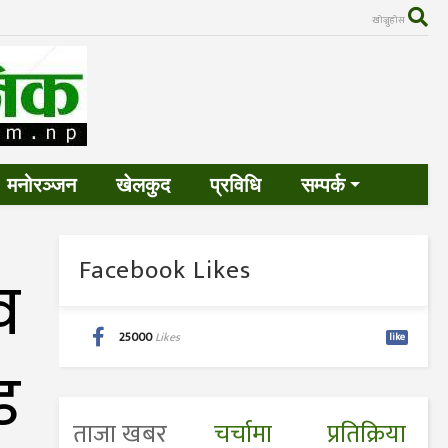
खोज्नुहोस
मनोरञ्जन
खेलकुद
प्रविधि
सम्पर्क
Facebook Likes
व
25000
Likes
like
ड
ताजा खबर
चर्चामा
प्रतिक्रिया