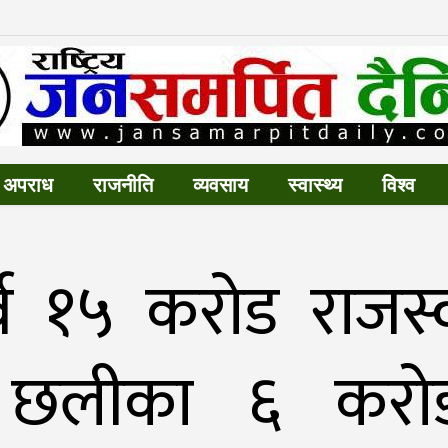
अपराध
राजनीति
व्यवसाय
स्वास्थ्य
विश्व
्ब १५ करोड राजस्
ार छलीका ६ करो