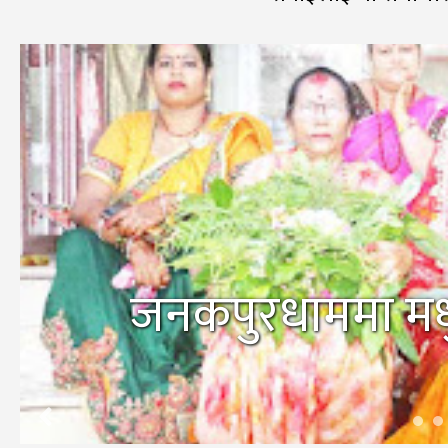
जनकपुरधाममा मधु