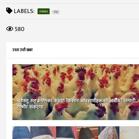
LABELS:
news
178
580
उस्ता उस्तै खबर
बर्डफ्लु सङ्क्रमणका कारण किसान ब्यवसायीहरूकाे अर्बौँको लगानी
गम्भीर संकटमा