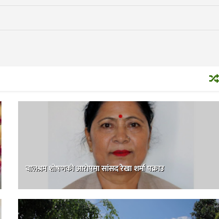
बालश्रम शोषणको आरोपमा सांसद रेखा शर्मा पक्राउ