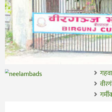
गहवाम
वीरगं
गर्मी