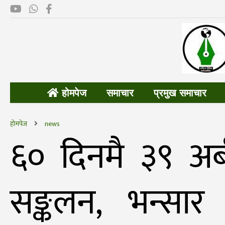
होमपेज
समाचार
प्रमुख समाचार
होमपेज
news
६० दिनमै ३९ अर
सङ्कलन, भन्स