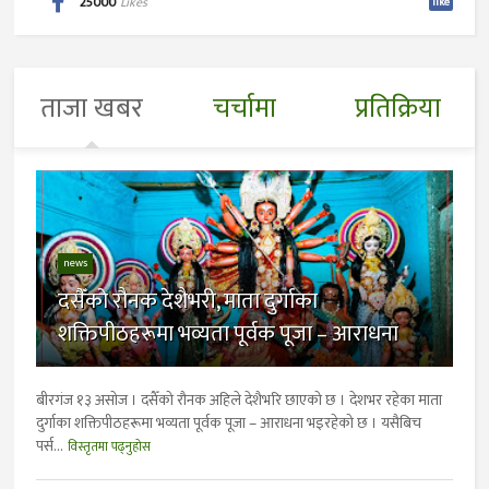
25000
Likes
like
ताजा खबर
चर्चामा
प्रतिक्रिया
news
दसैँको रौनक देशैभरी, माता दुर्गाका
शक्तिपीठहरूमा भव्यता पूर्वक पूजा – आराधना
बीरगंज १३ असाेज । दसैँको रौनक अहिले देशैभरि छाएको छ । देशभर रहेका माता
दुर्गाका शक्तिपीठहरूमा भव्यता पूर्वक पूजा – आराधना भइरहेको छ । यसैबिच
पर्स...
विस्तृतमा पढ्नुहोस