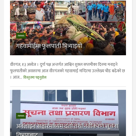
news
गहवामाईमा फूलपाती भित्र्याइयो
वीरगंज, १३ असोज । दुर्गा पक्ष अन्तर्गत आश्विन शुक्ल सप्तमीका दिनमा मनाइने
फूलपातीको अवसरमा आज वीरगंजको गहवामाई मन्दिरमा उल्लेख्य भीड बढेको छ
। आज...
विस्तृतमा पढ्नुहोस
news
अनलाइन सञ्चारमाध्यम दर्ता तथा नवीकरण सूचना
विभागबाट