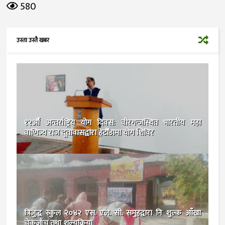
580
उस्ता उस्तै खबर
१२औँ अन्तर्राष्ट्रिय योग दिवस: वीरगन्जस्थित भारतीय महा
वाणिज्य राज दूतावासद्वारा हेटौँडामा योग शिविर
त्रिजुद्ध स्कुल २०४२ एस. एल. सी. समुहद्वारा नि शुल्क आँखा
चेकजाँच तथा शल्यक्रिया