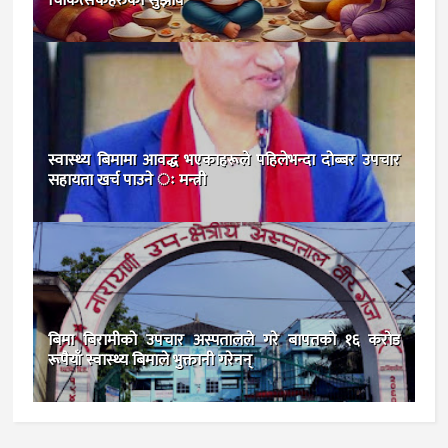
चिकित्सकहरुको सुझाव
स्वास्थ्य बिमामा आवद्ध भएकाहरूले पहिलेभन्दा दोब्बर उपचार
सहायता खर्च पाउने ः मन्त्री
बिमा बिरामीकाे उपचार अस्पतालले गरे बापतकाे १६ कराेड
रूपैयाँ स्वास्थ्य बिमाले भुक्तानी गरेनन्