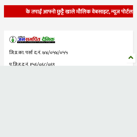
के तपाईं आफ्नो छुट्टै खाले मौलिक वेबसाइट, न्यूज पोर्टल, 
जि.प्र.का. पर्सा द.नं. ७४/०५४/०५५
प.जि.हु.द.नं. १५६/०६८/०६९
आन्तरिक राजस्व कार्यालय,
वीरगंज दर्ता (पान) नं. ३०४५१३३३५
©
2026
राष्ट्रिय दैनिक जन समर्पित
All rights reserved.
प्रधान सम्पादक/प्रकाशक