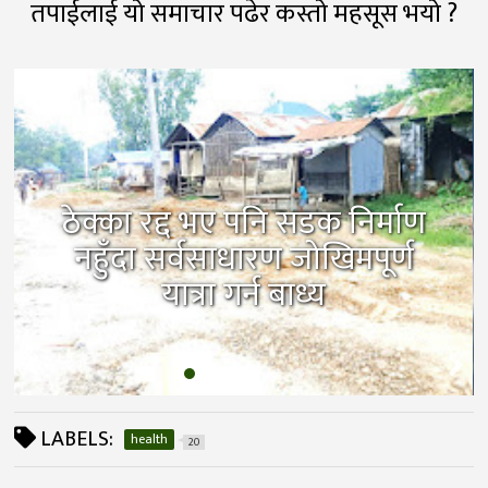
तपाईलाई यो समाचार पढेर कस्तो महसूस भयो ?
ठेक्का रद्द भए पनि सडक निर्माण
नहुँदा सर्वसाधारण जोखिमपूर्ण
यात्रा गर्न बाध्य
LABELS:
health
20