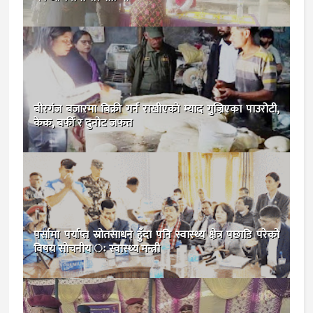
बीरगंज बजारमा बिक्री गर्न राखीएकाे म्याद गुज्रिएका पाउरोटी,
केक, बर्फी र दुनोट जफत
पर्सामा पर्याप्त स्रोतसाधन हुँदा पनि स्वास्थ्य क्षेत्र पछाडि परेको
विषय सोचनीय ः स्वास्थ्य मन्त्री