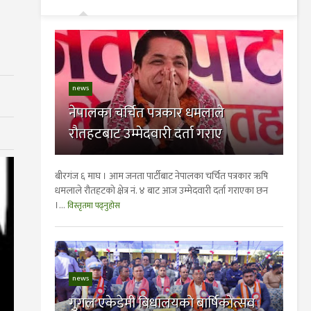
news
नेपालका चर्चित पत्रकार धमलाले
रौतहटबाट उम्मेदवारी दर्ता गराए
बीरगंज ६ माघ । आम जनता पार्टीबाट नेपालका चर्चित पत्रकार ऋषि
धमलाले रौतहटकाे क्षेत्र नं. ४ बाट आज उम्मेदवारी दर्ता गराएका छन
।...
विस्तृतमा पढ्नुहोस
news
गुगल एकेडेमी बिधालयकाे बार्षिकाेत्सव