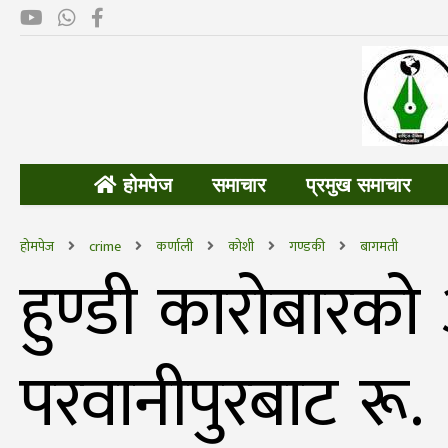
होमपेज
समाचार
प्रमुख समाचार
होमपेज
crime
कर्णाली
कोशी
गण्डकी
बागमती
हुण्डी कारोबारक
परवानीपुरबाट र