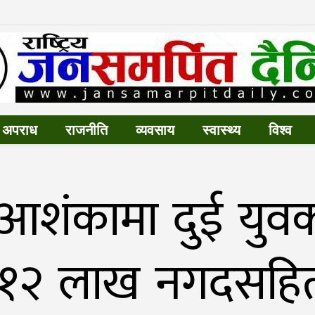
अपराध
राजनीति
व्यवसाय
स्वास्थ्य
विश्व
ो आशंकामा दुई युव
ू. १२ लाख नगदसहि