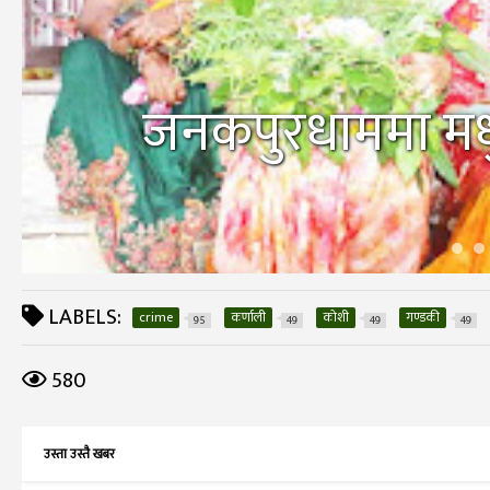
जनकपुरधाममा मधु
LABELS:
crime
कर्णाली
कोशी
गण्डकी
95
49
49
49
580
उस्ता उस्तै खबर