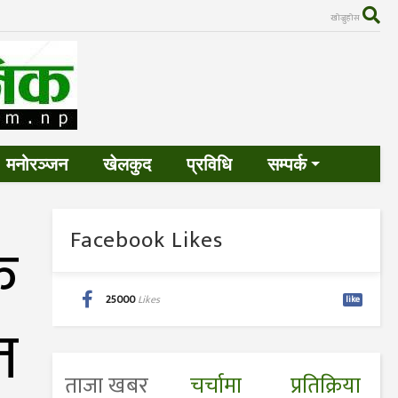
खोज्नुहोस
मनोरञ्जन
खेलकुद
प्रविधि
सम्पर्क
Facebook Likes
क
25000
Likes
like
त
ताजा खबर
चर्चामा
प्रतिक्रिया