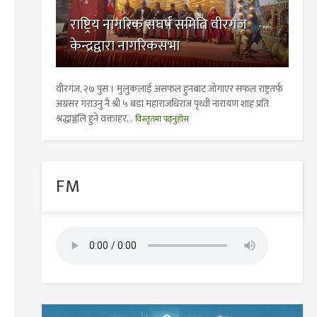
राष्ट्रिय नागरिक संघर्ष समिति वीरगंज
केन्द्रद्वारा नागरिकसभा
वीरगंज, २७ पुस । मुलुकलाई असफल हुनबाट जोगाएर सफल राष्ट्रतर्फ
अग्रसर गराउनु नै श्री ५ बडा महाराजधिराज पृथ्वी नारायण शाह प्रति
श्रद्धाञ्जलि हुने वक्ताहर...
विस्तृतमा पढ्नुहोस
FM