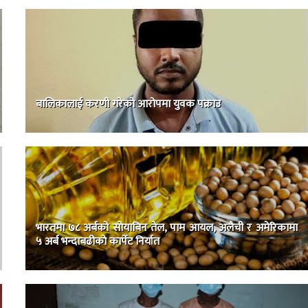
बालिकालाई करणी गरेको आरोपमा युवक पक्राउ
भारतमा ७८ अर्बको साेयाबिन तेल, पाम आयल, अलैची र अमेरिकामा
५ अर्ब भन्दाबढीकाे कार्पेट निर्यात