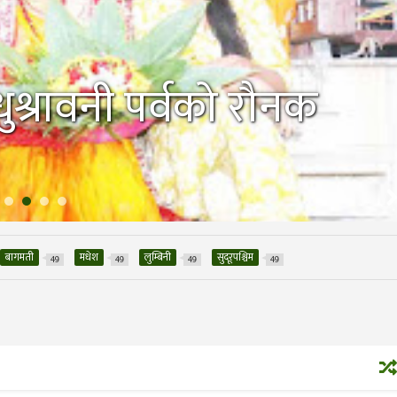
श्रावनी पर्वको रौनक
बागमती
मधेश
लुम्बिनी
सुदूरपश्चिम
49
49
49
49