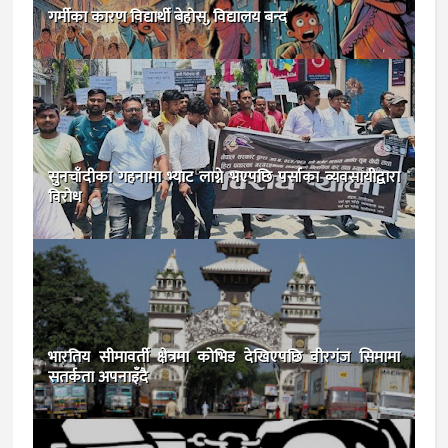
गर्मीका कारण विद्यार्थी बेहोस्, विद्यालय बन्द
सुनचाँदीका गहनामा भ्याट लाग्ने भएपछि पर्साका व्यवसायीद्वारा
विरोध
भारतिय सीमावर्ती क्षेत्रमा कोभिड देखिएपछि वीरगंज सिमामा
सतर्कता अपनाइँदै