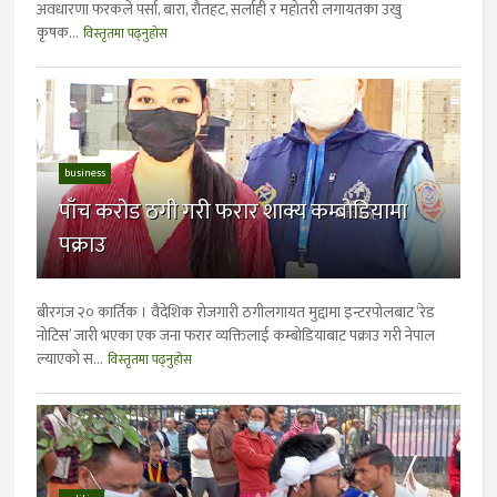
अवधारणा फरकले पर्सा, बारा, राैतहट, सर्लाही र महाेतरी लगायतका उखु
कृषक...
विस्तृतमा पढ्नुहोस
business
पाँच करोड ठगी गरी फरार शाक्य कम्बोडियामा
पक्राउ
बीरगंज २० कार्तिक । वैदेशिक रोजगारी ठगीलगायत मुद्दामा इन्टरपोलबाट ‘रेड
नोटिस’ जारी भएका एक जना फरार व्यक्तिलाई कम्बोडियाबाट पक्राउ गरी नेपाल
ल्याएको स...
विस्तृतमा पढ्नुहोस