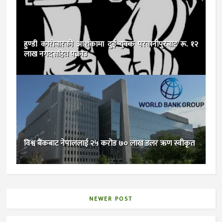
हुण्डी कारोबारको आशंकामा दुई युवक परवानीपुरबाट रू. १२
लाख नगदसहित पक्राउ
विश्व बैंकबाट नेपाललाई २५ करोड ७० लाख डलर ऋण स्वीकृत
NEWER POST