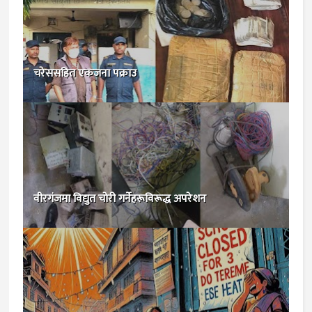
चरेससहित एकजना पक्राउ
वीरगंजमा विद्युत चोरी गर्नेहरूविरूद्ध अपरेशन