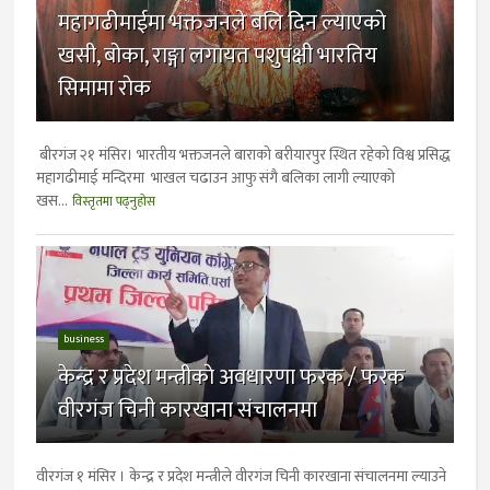
महागढीमाईमा भक्तजनले बलि दिन ल्याएकाे
खसी, बोका, राङ्गा लगायत पशुपंक्षी भारतिय
सिमामा राेक
बीरगंज २१ मंसिर। भारतीय भक्तजनले बाराको बरीयारपुर स्थित रहेको विश्व प्रसिद्ध
महागढीमाई मन्दिरमा भाखल चढाउन आफु संगै बलिका लागी ल्याएकाे
खस...
विस्तृतमा पढ्नुहोस
business
केन्द्र र प्रदेश मन्त्रीकाे अवधारणा फरक / फरक
वीरगंज चिनी कारखाना संचालनमा
वीरगंज १ मंसिर । केन्द्र र प्रदेश मन्त्रीले वीरगंज चिनी कारखाना संचालनमा ल्याउने