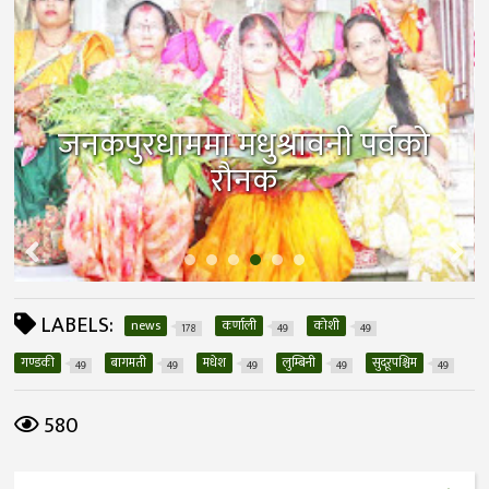
जनकपुरधाममा मधुश्रावनी पर्वको
रौनक
LABELS:
news
कर्णाली
कोशी
178
49
49
गण्डकी
बागमती
मधेश
लुम्बिनी
सुदूरपश्चिम
49
49
49
49
49
580