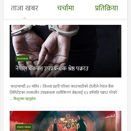
ताजा खबर
चर्चामा
प्रतिक्रिया
business
नेपाल बैंकका उपप्रबन्धक श्रेष्ठ पक्राउ
काठमाण्डाै ३० मंसिर । जिल्ला प्रहरी परिसर काठमाडौंको टोलीले नेपाल बैंक
लिमिटेडका तत्कालीन उपप्रबन्धक शशीकिरण श्रेष्ठलाई १३ वर्षपछि पक्राउ गरेको
...
विस्तृतमा पढ्नुहोस
main news