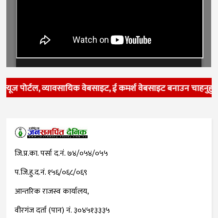
्यूज पोर्टल, व्यावसायिक वेबसाइट, ई कमर्श वेबसाइट बनाउन चाहनुहुन्
जि.प्र.का. पर्सा द.नं. ७४/०५४/०५५
प.जि.हु.द.नं. १५६/०६८/०६९
आन्तरिक राजस्व कार्यालय,
वीरगंज दर्ता (पान) नं. ३०४५१३३३५