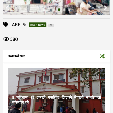
LABELS:
main news
75
580
उस्ता उस्तै खबर
६ महिनामा १२ जनाले पर्साबाट लिएको नेपाली नागरिकता
परित्याग गरे