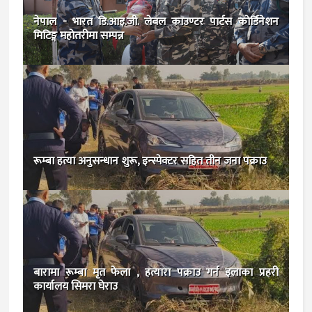
नेपाल - भारत डि.आइ.जी. लेबल काउण्टर पार्टस काेर्डिनेशन
मिटिङ्ग महाेतरीमा सम्पन्न
रूम्बा हत्या अनुसन्धान शुरू, इन्स्पेक्टर सहित तीन जना पक्राउ
बारामा रूम्बा मृत फेला , हत्यारा पक्राउ गर्न इलाका प्रहरी
कार्यालय सिमरा घेराउ