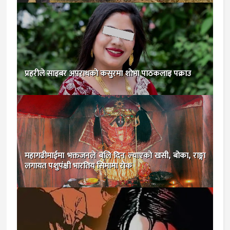
प्रहरीले साइबर अपराधकाे कसुरमा शोभा पाठकलाइ पक्राउ
महागढीमाईमा भक्तजनले बलि दिन ल्याएकाे खसी, बोका, राङ्गा
लगायत पशुपंक्षी भारतिय सिमामा राेक