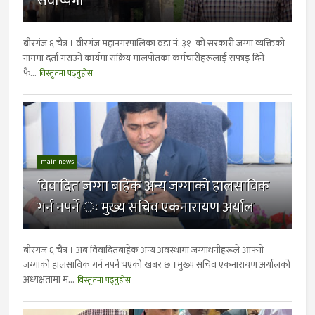
सर्वोच्चमा
बीरगंज ६ चैत्र । वीरगंज महानगरपालिका वडा नं. ३१ को सरकारी जग्गा व्यक्तिको
नाममा दर्ता गराउने कार्यमा सक्रिय मालपोतका कर्मचारीहरूलाई सफाइ दिने
फै...
विस्तृतमा पढ्नुहोस
main news
विवादित जग्गा बाहेक अन्य जग्गाकाे हालसाविक
गर्न नपर्ने ः मुख्य सचिव एकनारायण अर्याल
बीरगंज ६ चैत्र । अब विवादितबाहेक अन्य अवस्थामा जग्गाधनीहरूले आफ्नो
जग्गाको हालसाविक गर्न नपर्ने भएको खबर छ ।मुख्य सचिव एकनारायण अर्यालको
अध्यक्षतामा म...
विस्तृतमा पढ्नुहोस