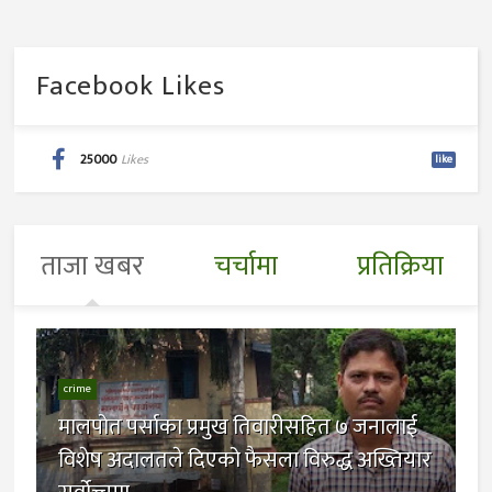
Facebook Likes
25000
Likes
like
ताजा खबर
चर्चामा
प्रतिक्रिया
crime
मालपोत पर्साका प्रमुख तिवारीसहित ७ जनालाई
विशेष अदालतले दिएको फैसला विरुद्ध अख्तियार