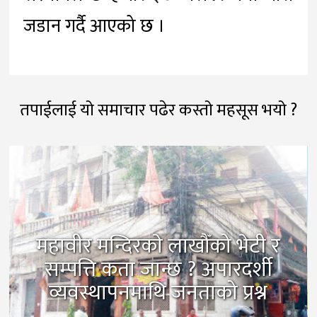
जडान गर्दै आएको छ ।
तपाईलाई यो समाचार पढेर कस्तो महसूस भयो ?
महावीर मन्दिरकाे लाखौँको भेटी र
सम्पत्ति कता जान्छ ? अपारदर्शी
व्यवस्थापनमाथि जनताको प्रश्न