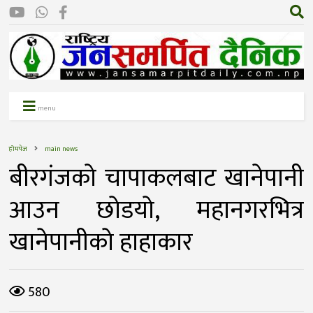
menu
होमपेज
main news
बीरगंजकाे चापाकलबाट खानेपानी
आउन छाेडयाे, महानगरभित्र
खानेपानीकाे हाहाकार
580