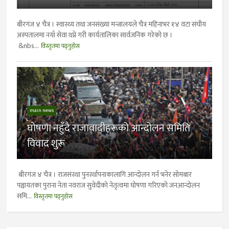
बीरगंज ४ चैत्र । स्वास्थ्य तथा जनसंख्या मन्त्रालयले चैत्र महिनाभर १४ वटा संघीय
अस्पतालमा नयाँ सेवा थप्ने गरी कार्यतालिका सार्वजनिक गरेको छ ।
&nbs...
विस्तृतमा पढ्नुहोस
main news
घोषणा नहुँदै राजावादीहरूको आन्दोलन समिति
विवाद शुरू
बीरगंज ४ चैत्र । राजसंस्था पुनर्स्थापनाकालागि आन्दोलन गर्न भनेर सोमबार
पञ्चायतका पुराना नेता नवराज सुवेदीको नेतृत्वमा घोषणा गरिएको जनआन्दोलन
समि...
विस्तृतमा पढ्नुहोस