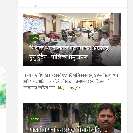
news
शिक्षक आन्दोलनले पठनपाठन अवरूद्ध
हुनु हुँदैन– पालिका प्रमुखहरू
वीरगंज, ७ वैशाख । पर्साको १४ वटै पालिकाका प्रमुखहरू विद्यार्थी भर्ना
अभियान प्रभावित हुन नदिने प्रतिबद्धता जनाएका छन् ।शिक्षकको
काठमाडौं केन्द्रित आन्...
विस्तृतमा पढ्नुहोस
crime
मालपोत पर्साका प्रमुख तिवारीसहित ७