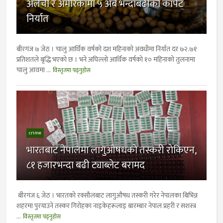
अलैची र अमेरिकामा ५ अर्ब भन्दाबढीकाे कार्पेट
निर्यात
बीरगंज ७ जेठ । चालु आर्थिक वर्षको दश महिनाको अवधीमा निर्यात दर ७२.७१
प्रतिशतले बृद्धि भएको छ । भने अघिल्लो आर्थिक वर्षको १० महिनाको तुलनामा
चालु आवमा ...
विस्तृतमा पढ्नुहोस
crime
भारतबाट नेपालमा लागुऔषधकाे तस्करी राेकिएन,
८१ हजारभन्दा बढी ट्याब्लेट बरामद
बीरगंज ६ जेठ । भारतकाे रक्साैलबाट लागुऔषध तस्करी गरेर नेपालका बिभिन्न
शहरमा पुरयाउने तस्कर गिराेहका नाइकेहरूलाइ बारम्बार नेपाल प्रहरी र सशस्त्र
...
विस्तृतमा पढ्नुहोस