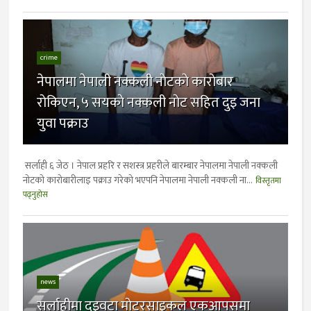
crime
नेपालमा नेपाली नक्कली नाेटकाे काराेबार
राेकिएन, ५ सयकाे नक्कली नाेट सहित दुइ जना
युवा पक्राउ
सर्लाही ६ जेठ । नेपाल प्रहरि र सशस्त्र प्रहरीले बारम्बार नेपालमा नेपाली नक्कली
नाेटकाे काराेबारीलाइ पक्राउ गरेकाे भएपनि नेपालमा नेपाली नक्कली ना...
विस्तृतमा
पढ्नुहोस
news
सर्लाहीमा दुइवटा मोटरसाइकल एकआपसमा