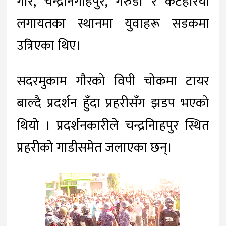
गौर, चन्द्रनिगाहपुर, गरुडा र कटहरिया
लगायतका स्थानमा युवाहरू सडकमा
उत्रिएका थिए।
सदरमुकाम गौरको विपी चोकमा टायर
बाल्दै प्रदर्शन हुँदा प्रहरीसँग झडप भएको
थियो । प्रदर्शनकारीले चन्द्रनिाहपुर स्थित
प्रहरीको गाडीसमेत जलाएका छन्।