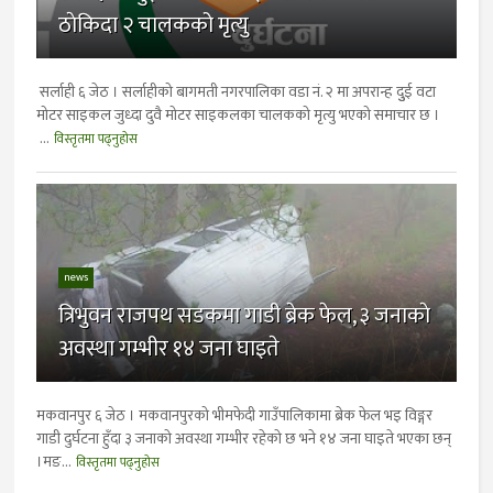
ठाेकिदा २ चालकको मृत्यु
सर्लाही ६ जेठ । सर्लाहीको बागमती नगरपालिका वडा नं. २ मा अपरान्ह दुुई वटा
मोटर साइकल जुध्दा दुवै मोटर साइकलका चालकको मृत्यु भएको समाचार छ ।
...
विस्तृतमा पढ्नुहोस
news
त्रिभुवन राजपथ सडकमा गाडी ब्रेक फेल, ३ जनाकाे
अवस्था गम्भीर १४ जना घाइते
मकवानपुर ६ जेठ । मकवानपुरको भीमफेदी गाउँपालिकामा ब्रेक फेल भइ विङ्गर
गाडी दुर्घटना हुँदा ३ जनाकाे अवस्था गम्भीर रहेकाे छ भने १४ जना घाइते भएका छन्
।मङ...
विस्तृतमा पढ्नुहोस