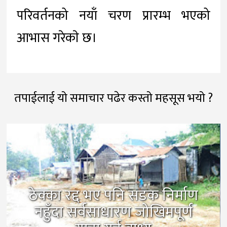
परिवर्तनको नयाँ चरण प्रारम्भ भएको
आभास गरेकाे छ।
तपाईलाई यो समाचार पढेर कस्तो महसूस भयो ?
ठेक्का रद्द भए पनि सडक निर्माण
नहुँदा सर्वसाधारण जोखिमपूर्ण