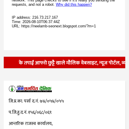
के तपाईं आफ्नो छुट्टै खाले मौलिक वेबसाइट, न्यूज पोर्टल, व्य
जि.प्र.का. पर्सा द.नं. ७४/०५४/०५५
प.जि.हु.द.नं. १५६/०६८/०६९
आन्तरिक राजस्व कार्यालय,