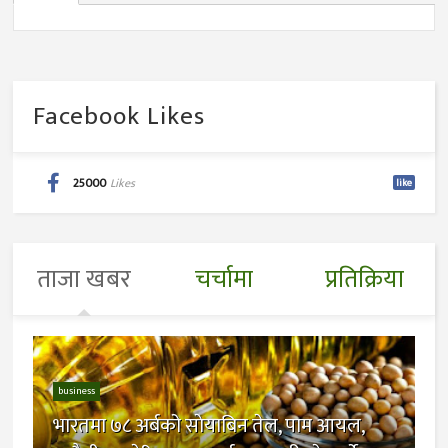
Facebook Likes
25000
Likes
like
ताजा खबर
चर्चामा
प्रतिक्रिया
business
भारतमा ७८ अर्बको साेयाबिन तेल, पाम आयल,