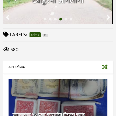
ट्याङ्करमा आगलागी
LABELS:
crime
93
580
उस्ता उस्तै खबर
जुवाखालबाट ५० हजार नगदसहित तीनजना पक्राउ