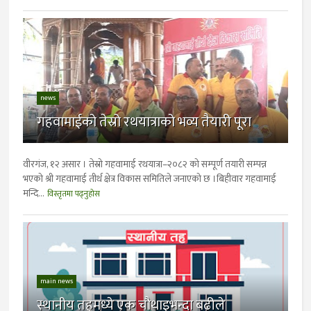
news
गहवामाईको तेस्रो रथयात्राको भव्य तैयारी पूरा
वीरगंज, १२ असार । तेस्रो गहवामाई रथयात्रा–२०८२ को सम्पूर्ण तयारी सम्पन्न
भएको श्री गहवामाई तीर्थ क्षेत्र विकास समितिले जनाएको छ ।बिहीवार गहवामाई
मन्दि...
विस्तृतमा पढ्नुहोस
main news
स्थानीय तहमध्ये एक चौथाइभन्दा बढीले