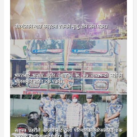
वीरगंजकाे ग्याङ फाइटमा एकको मृत्यु, तीन जना पक्राउ
भारतबाट भन्सार छलेर ल्याएका रू. ४७ लाखभन्दा बढीकाे
मालसमान सहित ट्रक पक्राउ
सशस्त्र प्रहरीले वान्जारीबाट ठुलो परिमाणको चरेससहित एक
भारतीय नागरिकलाई पक्राउ