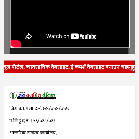
्यूज पोर्टल, व्यावसायिक वेबसाइट, ई कमर्श वेबसाइट बनाउन चाहनुहुन्
जि.प्र.का. पर्सा द.नं. ७४/०५४/०५५
प.जि.हु.द.नं. १५६/०६८/०६९
आन्तरिक राजस्व कार्यालय,