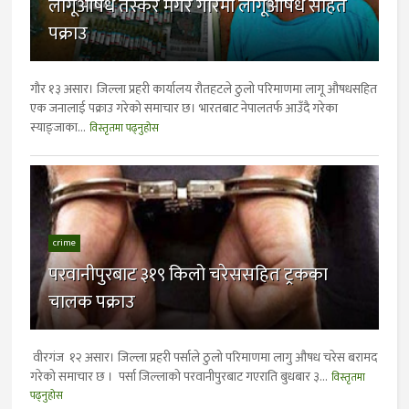
लागूऔषध तस्कर मगर गाैरमा लागूऔषध सहित
पक्राउ
गाैर १३ असार। जिल्ला प्रहरी कार्यालय रौतहटले ठुलो परिमाणमा लागू औषधसहित
एक जनालाई पक्राउ गरेको समाचार छ। भारतबाट नेपालतर्फ आउँदै गरेका
स्याङ्जाका...
विस्तृतमा पढ्नुहोस
crime
परवानीपुरबाट ३१९ किलो चरेससहित ट्रकका
चालक पक्राउ
वीरगंज १२ असार। जिल्ला प्रहरी पर्साले ठुलो परिमाणमा लागु औषध चरेस बरामद
गरेको समाचार छ । पर्सा जिल्लाको परवानीपुरबाट गएराति बुधबार ३...
विस्तृतमा
पढ्नुहोस