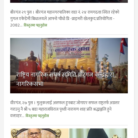
बीरगंज २९ पुस । बीरगंज महानगरपालिका वडा नं. २४ रामगढवा स्थित रहेकाे
गुगल एकेडेमी बिधालयले आफ्नाे चाैथाे प्रि -प्राइमरी खेलकुद प्रतियाेगिता -
2082...
विस्तृतमा पढ्नुहोस
राष्ट्रिय नागरिक संघर्ष समिति वीरगंज केन्द्रद्वारा
नागरिकसभा
वीरगंज, २७ पुस । मुलुकलाई असफल हुनबाट जोगाएर सफल राष्ट्रतर्फ अग्रसर
गराउनु नै श्री ५ बडा महाराजधिराज पृथ्वी नारायण शाह प्रति श्रद्धाञ्जलि हुने
वक्ताहर...
विस्तृतमा पढ्नुहोस