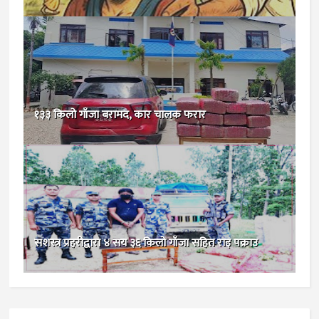
१३३ किलो गाँजा बरामद, कार चालक फरार
सशस्त्र प्रहरीद्वारा ४ सय ३६ किलो गाँजा सहित राइ पक्राउ