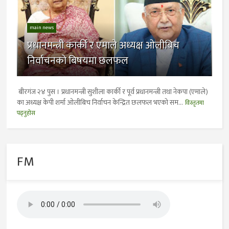
main news
प्रधानमन्त्री कार्की र एमाले अध्यक्ष ओलीबिच
निर्वाचनकाे बिषयमा छलफल
बीरगंज २४ पुस । प्रधानमन्त्री सुशीला कार्की र पूर्व प्रधानमन्त्री तथा नेकपा (एमाले)
का अध्यक्ष केपी शर्मा ओलीबिच निर्वाचन केन्द्रित छलफल भएको सम...
विस्तृतमा
पढ्नुहोस
FM