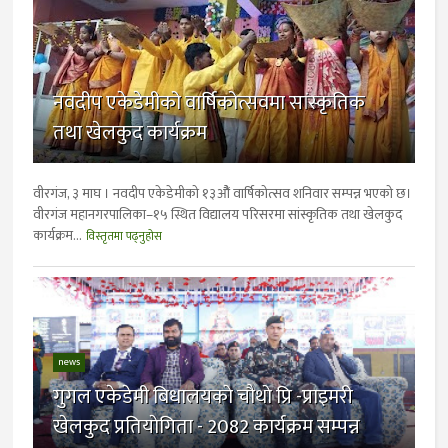
नवदीप एकेडेमीको वार्षिकोत्सवमा सांस्कृतिक
तथा खेलकुद कार्यक्रम
वीरगंज, ३ माघ । नवदीप एकेडेमीको १३औैं वार्षिकोत्सव शनिवार सम्पन्न भएको छ।
वीरगंज महानगरपालिका–१५ स्थित विद्यालय परिसरमा सांस्कृतिक तथा खेलकुद
कार्यक्रम...
विस्तृतमा पढ्नुहोस
news
गुगल एकेडेमी बिधालयकाे चाैथाे प्रि -प्राइमरी
खेलकुद प्रतियाेगिता - 2082 कार्यक्रम सम्पन्न