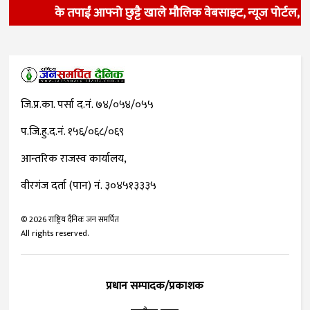
के तपाईं आफ्नो छुट्टै खाले मौलिक वेबसाइट, न्यूज पोर्टल, 
जि.प्र.का. पर्सा द.नं. ७४/०५४/०५५
प.जि.हु.द.नं. १५६/०६८/०६९
आन्तरिक राजस्व कार्यालय,
वीरगंज दर्ता (पान) नं. ३०४५१३३३५
©
2026
राष्ट्रिय दैनिक जन समर्पित
All rights reserved.
प्रधान सम्पादक/प्रकाशक