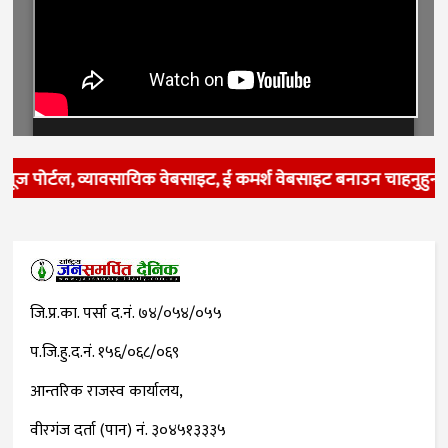
यूज पोर्टल, व्यावसायिक वेबसाइट, ई कमर्श वेबसाइट बनाउन चाहनुहुन्छ
जि.प्र.का. पर्सा द.नं. ७४/०५४/०५५
प.जि.हु.द.नं. १५६/०६८/०६९
आन्तरिक राजस्व कार्यालय,
वीरगंज दर्ता (पान) नं. ३०४५१३३३५