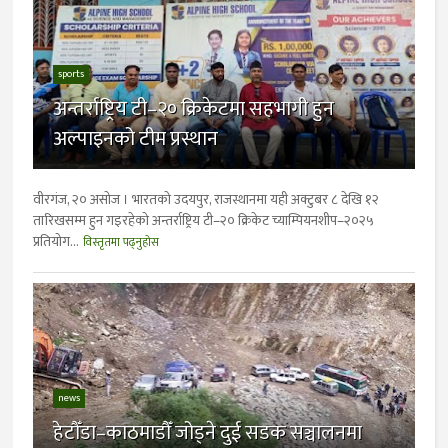
sports
अन्तर्राष्ट्रिय टी–२० क्रिकेटमा सहभागी हुन
अल्पाइनको टीम प्रस्थान
वीरगंज, २० असोज । भारतको उदयपुर, राजस्थानमा यही अक्टुबर ८ देखि १२
तारिखसम्म हुन गइरहेको अन्तर्राष्ट्रिय टी–२० क्रिकेट च्याम्पियनशीप–२०२५
प्रतियोग...
विस्तृतमा पढ्नुहोस
news
हेटौँडा–काठमाडौँ जोड्ने दुई सडक सञ्चालनमा