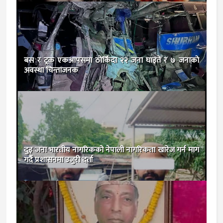
बस र ट्रक एकआपसमा ठोकिँदा २२ जना घाइते र ७ जनाकाे
अवस्था चिन्ताजनक
दुइ जना भारतीय नागरिकको नेपाली नागरिकता खारेज गर्न माग
गर्दै प्रशासनमा उजुरी दर्ता