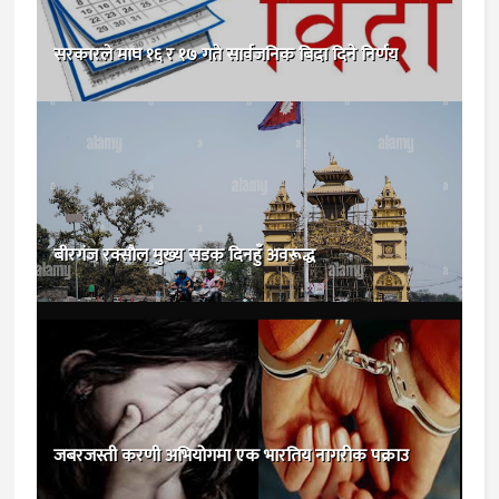
सरकारले माघ १६ र १७ गते सार्वजनिक बिदा दिने निर्णय
बीरगंज रक्साैल मुख्य सडक दिनहुँ अवरूद्ध
जबरजस्ती करणी अभियोगमा एक भारतिय नागरीक पक्राउ