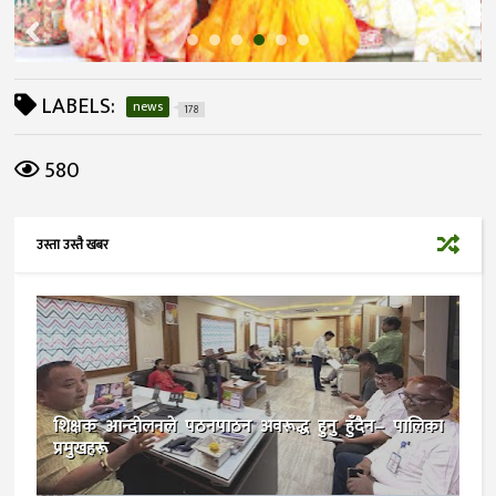
LABELS:
news
178
580
उस्ता उस्तै खबर
शिक्षक आन्दोलनले पठनपाठन अवरूद्ध हुनु हुँदैन– पालिका
प्रमुखहरू