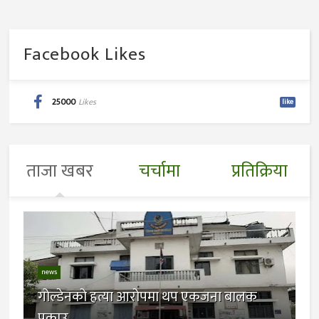
Facebook Likes
25000
Likes
like
ताजा खबर
चर्चामा
प्रतिक्रिया
news
गोल्डेनको हत्या आरोपमा थप एकजना बालक
पक्राउ