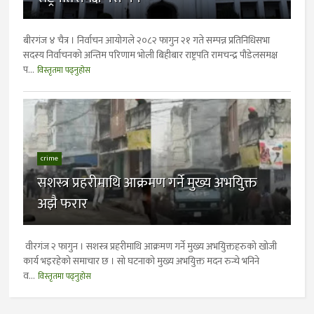
बीरगंज ४ चैत्र । निर्वाचन आयोगले २०८२ फागुन २१ गते सम्पन्न प्रतिनिधिसभा
सदस्य निर्वाचनको अन्तिम परिणाम भाेली बिहीबार राष्ट्रपति रामचन्द्र पौडेलसमक्ष
प...
विस्तृतमा पढ्नुहोस
crime
सशस्त्र प्रहरीमाथि आक्रमण गर्ने मुख्य अभयिुक्त
अझै फरार
वीरगंज २ फागुन । सशस्त्र प्रहरीमाथि आक्रमण गर्ने मुख्य अभयिुक्तहरुको खोजी
कार्य भइरहेको समाचार छ । साे घटनाकाे मुख्य अभयिुक्त मदन रुन्चे भनिने
व...
विस्तृतमा पढ्नुहोस