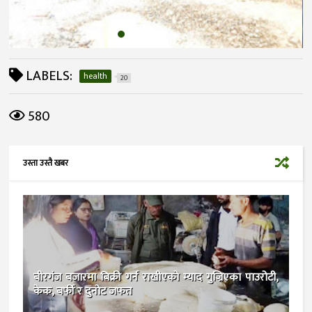
LABELS:
health
20
580
उस्ता उस्तै खबर
बीरगंज बजारमा बिक्री गर्न राखीएकाे म्याद गुज्रिएका पाउरोटी,
केक, बर्फी र दुनोट जफत