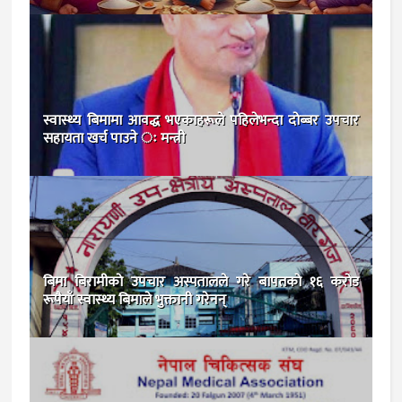
स्वास्थ्य बिमामा आवद्ध भएकाहरूले पहिलेभन्दा दोब्बर उपचार
सहायता खर्च पाउने ः मन्त्री
बिमा बिरामीकाे उपचार अस्पतालले गरे बापतकाे १६ कराेड
रूपैयाँ स्वास्थ्य बिमाले भुक्तानी गरेनन्