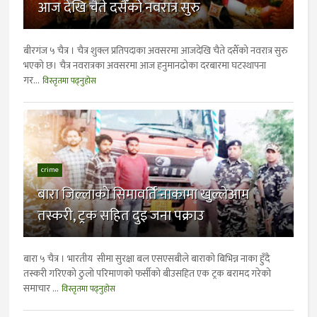
आज देखि चैते दसैँको नवरात्र सुरु
बीरगंज ५ चैत्र । चैत्र शुक्ल प्रतिपदाका अवसरमा आजदेखि चैते दसैँको नवरात्र सुरु
भएकाे छ। चैत्र नवरात्रका अवसरमा आज हनुमानढोका दरबारमा घटस्थापना
गर...
विस्तृतमा पढ्नुहोस
crime
बारा जिल्लाकाे सिमावर्ति नाकामा खुल्लेआम
तस्करी, ट्रक सहित दुइ जना पक्राउ
बारा ५ चैत्र । भारतीय सीमा सुरक्षा बल एसएसबीले बाराको बिभिन्न नाका हुँदै
तस्करी गरिएको ठुलो परिमाणको फर्सीको बीउसहित एक ट्रक बरामद गरेको
समाचार ...
विस्तृतमा पढ्नुहोस