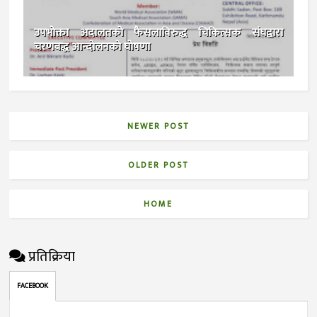
उपभोक्ता अदालतको फैसलाविरुद्ध चिकित्सक संघद्वारा
चरणबद्ध आन्दोलनकाे घोषणा
NEWER POST
OLDER POST
HOME
प्रतिक्रिया
FACEBOOK