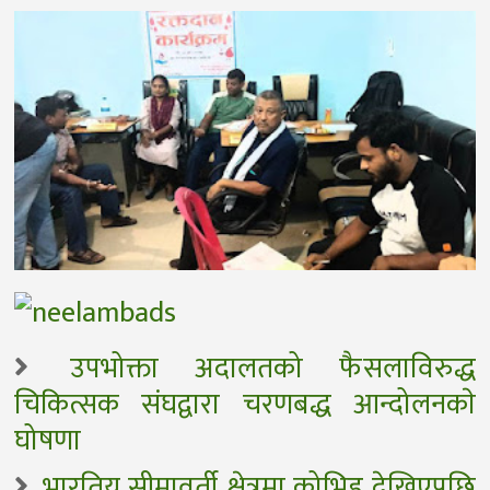
उपभोक्ता अदालतको फैसलाविरुद्ध
चिकित्सक संघद्वारा चरणबद्ध आन्दोलनकाे
घोषणा
भारतिय सीमावर्ती क्षेत्रमा कोभिड देखिएपछि