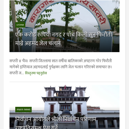
crime
एक करोड रुपियाँ नगद र पाँच किलो सुन फिरौती
माग्ने अहमद जेल चलान
सप्तरी ४ चैत्र। सप्तरी जिल्लामा सात वर्षीया बालिकाको अपहरण गरेर फिरौती
मागेको इम्तियाज अहमदलाई पुर्पक्षका लागि जेल चलान गरिएकाे समाचार छ।
सप्तरी ज...
विस्तृतमा पढ्नुहोस
main news
निर्वाचन आयोगले भाेली निर्वाचन परिणाम
राष्ट्रपतिसमक्ष पेस गर्ने