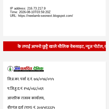
के तपाईं आफ्नो छुट्टै खाले मौलिक वेबसाइट, न्यूज पोर्टल, व्
जि.प्र.का. पर्सा द.नं. ७४/०५४/०५५
प.जि.हु.द.नं. १५६/०६८/०६९
आन्तरिक राजस्व कार्यालय,
वीरगंज दर्ता (पान) नं. ३०४५१३३३५