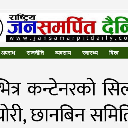
अपराध
राजनीति
व्यवसाय
स्वास्थ्य
विश्व
भित्र कन्टेनरको सि
चोरी, छानबिन समित