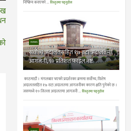
निष्क्रिय बनाएको ...
विस्तृतमा पढ्नुहोस
लाख
धन
ाे
news
सर्वोच्च अदालतसहित १७ वटा अदालतमा
आगजनी, ९० प्रतिशत फाइल नष्ट
काठमाडौ । मंगलबार भएको प्रदर्शनका क्रममा सर्वोच्च, विशेष
अदालतसहित १७ वटा अदालतमा आगजनीका कारण क्षति पुगेको छ ।
जसमध्ये १० जिल्ला अदालतमा आगजनी ...
विस्तृतमा पढ्नुहोस
news