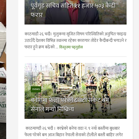
पूर्वगृह सचिव सहित ११ हजार ५०३ कैदी
फरार
काठमाडौ २६ भदौ। मुलुकमा सृजित विषम परिस्थितिको अनुचित फाइदा
उठाउँदै देशका विभिन्न स्थानमा रहेका कारागार तोडेर कैदीबन्दी भगाउने र
फरार हुने क्रम बढेको ...
विस्तृतमा पढ्नुहोस
news
बनेपामा फेला परेको ८ वटा सकेट बम
सेनाले गर्‍यो निष्क्रिय
काठमाण्डाै २६ भदाै । काभ्रेको बनेपा वडा नं. ९ नयाँ बस्तीमा बुधबार
फेला परेको बम आज बिहान नेपाली सेनाको टोलीले बस्ती बाहिर लगेर