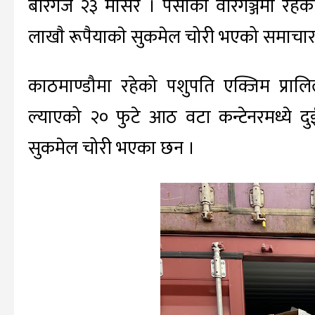
बीरगंज २३ मंसिर । पर्साको वीरगञ्जमा रहेक
लाखाै रूपैयाकाे सुकमेल चोरी भएको समाचा
काठमाण्डौमा रहेको पशुपति एक्जिम प्रालि
ल्याएको २० फुटे आठ वटा कन्टेनरमध्ये दु
सुकमेल चोरी भएका छन ।