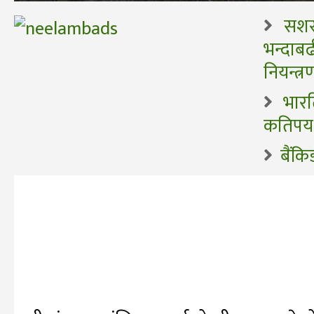
सशस्
भन्दाब
नियन्त्र
भार
कतिपय 
बैंकि