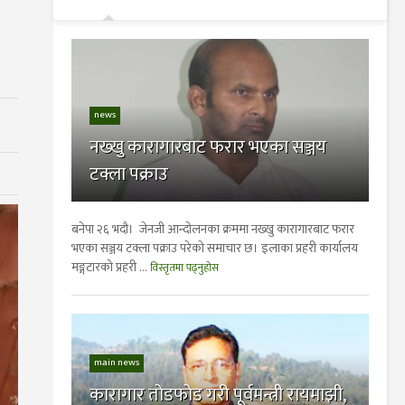
news
नख्खु कारागारबाट फरार भएका सञ्जय
टक्ला पक्राउ
बनेपा २६ भदौ। जेनजी आन्दोलनका क्रममा नख्खु कारागारबाट फरार
भएका सञ्जय टक्ला पक्राउ परेकाे समाचार छ। इलाका प्रहरी कार्यालय
मङ्गटारको प्रहरी ...
विस्तृतमा पढ्नुहोस
main news
कारागार तोडफोड गरी पूर्वमन्त्री रायमाझी,