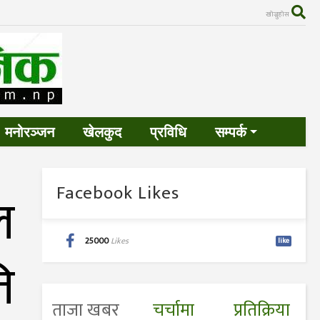
खोज्नुहोस
मनोरञ्जन
खेलकुद
प्रविधि
सम्पर्क
Facebook Likes
ल
25000
Likes
like
ि
ताजा खबर
चर्चामा
प्रतिक्रिया