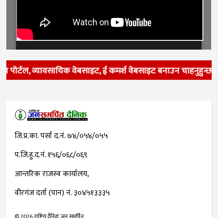
पोर्टल, व्यावसायिक वेबसाइट, ई कमर्श वेबसाइट बनाउन चाहनुहुन्छ ? ह
जि.प्र.का. पर्सा द.नं. ७४/०५४/०५५
प.जि.हु.द.नं. १५६/०६८/०६९
आन्तरिक राजस्व कार्यालय,
वीरगंज दर्ता (पान) नं. ३०४५१३३३५
©
2026
राष्ट्रिय दैनिक जन समर्पित