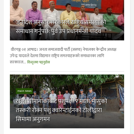
जनादेश अनुसार सरकारले राष्ट्रिय समस्याको
समाधान गर्नुपर्छ: पुर्व उप प्रधानमन्त्री यादव
वीरगञ्ज ०१ आषाढ। जनता समाजवादी पार्टी (जसपा) नेपालका केन्द्रीय अध्यक्ष
उपेन्द्र यादवले देशमा विद्यमान राष्ट्रिय समस्याहरूको समाधानका लागि
सरकारल...
विस्तृतमा पढ्नुहोस
main news
खुला सीमानाकाबाट पशुपंक्षी र माछा-मासुको
तस्करी रोक्न पशु क्वारेन्टाईनको टोलीद्वारा
सिमामा अनुगमन