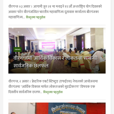
वीरगन्ज ०३ असार । आगामी जुन २१ मा मनाइने १२औँ अन्तर्राष्ट्रिय योग दिवसको
अवसर पारेर वीरगंजस्थित भारतीय महावाणिज्य दूतावास कार्यालय बीरगंजका
महावाणिज्य...
विस्तृतमा पढ्नुहोस
news
वीरगन्जमा 'आर्थिक विकास र लोकतन्त्र' सम्बन्धी
सार्वजनिक छलफल
वीरगन्ज, २ असार । फ्रेडरिक एबर्ट स्टिफ्टुङ (एफईएस) नेपालको आयोजनामा
वीरगंजमा "आर्थिक विकास मार्फत लोकतन्त्रको सुदृढीकरण" विषयक एक
दिवसीय सार्वजनिक छलफ...
विस्तृतमा पढ्नुहोस