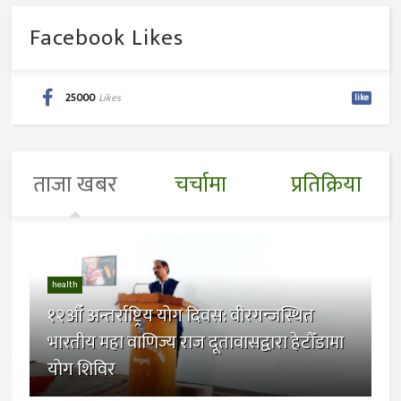
Facebook Likes
25000
Likes
like
ताजा खबर
चर्चामा
प्रतिक्रिया
health
१२औँ अन्तर्राष्ट्रिय योग दिवस: वीरगन्जस्थित
भारतीय महा वाणिज्य राज दूतावासद्वारा हेटौँडामा
योग शिविर