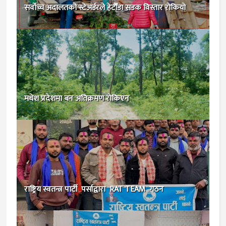
सर्वोच्च अदालतको स्टेअर्डरले हेटौँडा सडक विस्तार राेकियाे
मधेश प्रदेशमा बन अतिक्रमण राेकिएन
राष्ट्रिय स्वतन्त्र पार्टी पर्साद्वारा RAT TEAM गठन