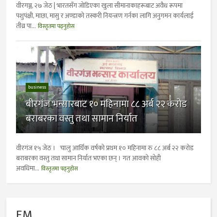
वीरगञ्ज, २७ जेठ | भारतसँग जोडिएका खुला सीमानाकाहरूबाट अवैध रूपमा
पशुपंक्षी, माछा, मासु र अण्डाको तस्करी नियन्त्रण गर्नका लागि अनुगमन कार्यलाई
तीव्र पा...
विस्तृतमा पढ्नुहोस
business
बीरगंज भन्सारबाट १० महिनामा ८८ अर्ब २२ कराेड
बराबरका वस्तु तथा सामान निर्यात
वीरगंज १५ जेठ । चालु आर्थिक वर्षको प्रथम १० महिनामा रु ८८ अर्ब २२ करोड
बराबरका वस्तु तथा सामान निर्यात भएका छन् । गत आवको सोही
अवधिमा...
विस्तृतमा पढ्नुहोस
FM