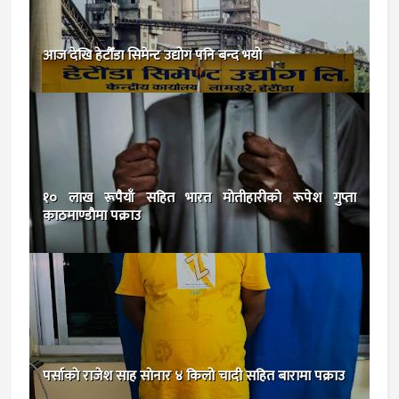
आज देखि हेटौँडा सिमेन्ट उद्योग पनि बन्द भयाे
१० लाख रूपैयाँ सहित भारत मोतीहारीकाे रूपेश गुप्ता
काठमाण्डाैमा पक्राउ
पर्साकाे राजेश साह साेनार ४ किलो चादी सहित बारामा पक्राउ