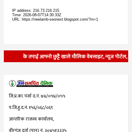
के तपाईं आफ्नो छुट्टै खाले मौलिक वेबसाइट, न्यूज पोर्टल, 
जि.प्र.का. पर्सा द.नं. ७४/०५४/०५५
प.जि.हु.द.नं. १५६/०६८/०६९
आन्तरिक राजस्व कार्यालय,
वीरगंज दर्ता (पान) नं. ३०४५१३३३५