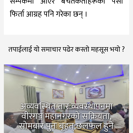
सम्पर्कमा आएर बचतकर्ताहरूको पैसा
फिर्ता आग्रह पनि गरेका छन् ।
तपाईलाई यो समाचार पढेर कस्तो महसूस भयो ?
अव्यवस्थित तार व्यवस्थापनमा
वीरगञ्ज महानगरको सक्रियता,
सोमबार पुनः बृहत् छलफल हुने