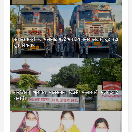
सशस्त्र प्रहरी बल पर्साबाट एउटै भारतिय नम्बर प्लेटकाे दुई वटा
ट्रक नियन्त्रण
करोडौको भारतिय मालसमान दिउँसै भन्सारको मुलगेटबाटै
तस्करी