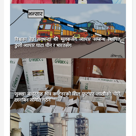
विश्वका डेढ सयभन्दा धेरै मूलकसँग व्यापार सम्बन्ध स्थापित,
ठुलो व्यापार घाटा चीन र भारतसँग
सुक्खा बन्दरगाह भित्र कन्टेनरको सिल फुटाएर लाखाैकाे चोरी,
छानबिन समिति गठन