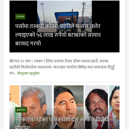
crime
पर्सामा तस्करी कायमै, प्रहरीले भन्सार छलेर
ल्याइएको ५६ लाख रुपैयाँ बराबरको सामान
बरामद गरयाे
बीरगंज २२ माघ । तस्कर र सिमा नाकामा तैनाथ रहेका सशस्त्र प्रहरी, जनपथ
प्रहरीको मिलोमतोमा मध्यरातमा भारतबाट भारतिय बिभिन्न् माल समानहरू दिनुहुँ
भन...
विस्तृतमा पढ्नुहोस
politics
सरकारमा रहेका पाँच मधेशी दल सरकार विरोधी
मोर्चामा