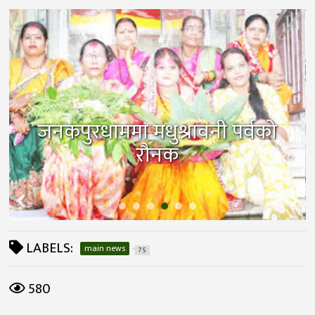
जनकपुरधाममा मधुश्रावनी पर्वको
रौनक
LABELS:
main news
75
580