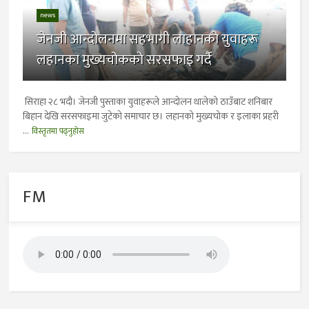
news
जेनजी आन्दोलनमा सहभागी लाहानकाे युवाहरू
लहानका मुख्यचोककाे सरसफाइ गर्दै
सिराहा २८ भदौ। जेनजी पुस्ताका युवाहरूले आन्दोलन थालेको ठाउँबाट शनिबार
बिहान देखि सरसफाइमा जुटेकाे समाचार छ। लहानको मुख्यचोक र इलाका प्रहरी
...
विस्तृतमा पढ्नुहोस
FM