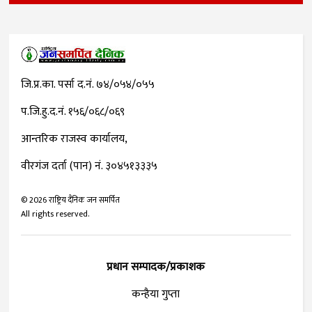
जि.प्र.का. पर्सा द.नं. ७४/०५४/०५५
प.जि.हु.द.नं. १५६/०६८/०६९
आन्तरिक राजस्व कार्यालय,
वीरगंज दर्ता (पान) नं. ३०४५१३३३५
©
2026
राष्ट्रिय दैनिक जन समर्पित
All rights reserved.
प्रधान सम्पादक/प्रकाशक
कन्हैया गुप्ता