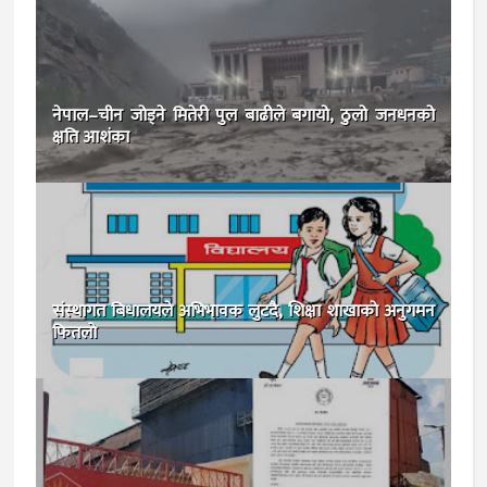
नेपाल–चीन जोड्ने मितेरी पुल बाढीले बगायो, ठुलो जनधनको
क्षति आशंका
संस्थागत बिधालयले अभिभावक लुटदै, शिक्षा शाखाकाे अनुगमन
फितलाे