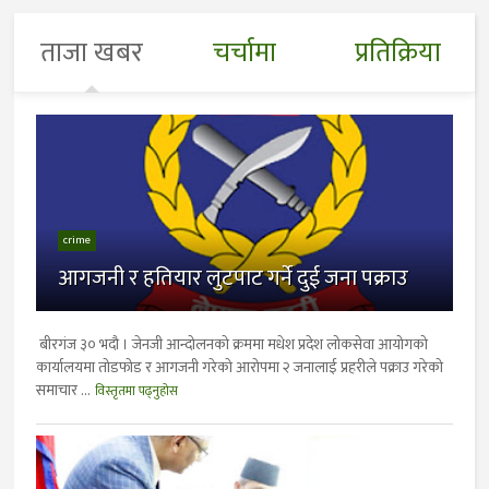
ताजा खबर
चर्चामा
प्रतिक्रिया
crime
आगजनी र हतियार लुटपाट गर्ने दुई जना पक्राउ
बीरगंज ३० भदाै । जेनजी आन्दोलनको क्रममा मधेश प्रदेश लोकसेवा आयोगको
कार्यालयमा तोडफोड र आगजनी गरेको आरोपमा २ जनालाई प्रहरीले पक्राउ गरेको
समाचार ...
विस्तृतमा पढ्नुहोस