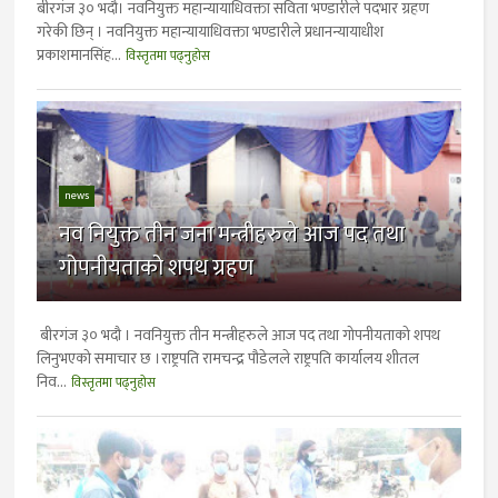
बीरगंज ३० भदाै। नवनियुक्त महान्यायाधिवक्ता सविता भण्डारीले पदभार ग्रहण
गरेकी छिन् । नवनियुक्त महान्यायाधिवक्ता भण्डारीले प्रधानन्यायाधीश
प्रकाशमानसिंह...
विस्तृतमा पढ्नुहोस
news
नव नियुक्त तीन जना मन्त्रीहरुले आज पद तथा
गोपनीयताको शपथ ग्रहण
बीरगंज ३० भदौ । नवनियुक्त तीन मन्त्रीहरुले आज पद तथा गोपनीयताको शपथ
लिनुभएको समाचार छ ।राष्ट्रपति रामचन्द्र पौडेलले राष्ट्रपति कार्यालय शीतल
निव...
विस्तृतमा पढ्नुहोस