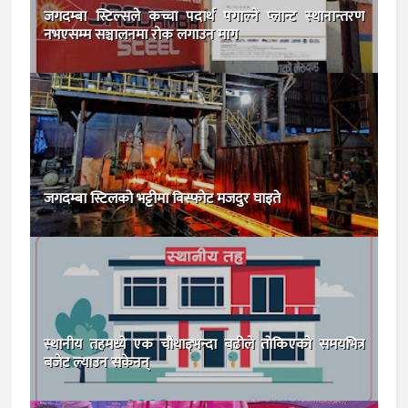
जगदम्बा स्टिल्सले कच्चा पदार्थ पगाल्ने प्लान्ट स्थानान्तरण
नभएसम्म सञ्चालनमा रोक लगाउन माग
जगदम्बा स्टिलको भट्टीमा विस्फोट मजदुर घाइते
स्थानीय तहमध्ये एक चौथाइभन्दा बढीले तोकिएको समयभित्र
बजेट ल्याउन सकेनन्