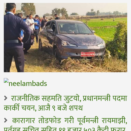
राजनीतिक सहमति जुटयाे, प्रधानमन्त्री पदमा
कार्की चयन, आजै ९ बजे शपथ
कारागार तोडफोड गरी पूर्वमन्त्री रायमाझी,
पूर्वगृह सचिव सहित ११ हजार ५०३ कैदी फरार