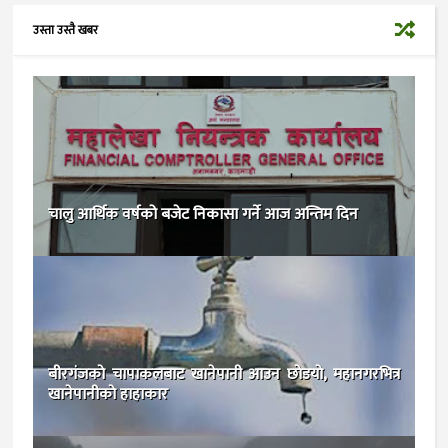
उस्ता उस्तै खबर
चालु आर्थिक वर्षको बजेट निकासा गर्ने आज अन्तिम दिन
बीरगंजकाे चापाकलबाट खानेपानी आउन छाेडयाे, महानगरभित्र
खानेपानीकाे हाहाकार