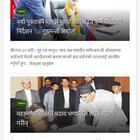
news
नयाँ पुस्ताको मागअनुसार अघि बढ्न कर्मचारीलाई
निर्देशन ः गृहमन्त्री अर्याल
बीरगंज ३० भदाै । गृह एवं कानुन, न्याय तथा संसदीय मामिलामन्त्री ओमप्रकाश
अर्यालले जेनजी आन्दोलनको क्रममा भएको बल प्रयोगको घटनालाई छानबिन
गर्नुपर्ने कुर...
विस्तृतमा पढ्नुहोस
news
महान्यायाधिवक्ता पदमा भण्डारीले शपथ ग्रहण
गरीन्