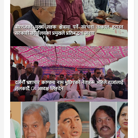
बीरगंजकाे मुख्य सडक क्षेत्रामा पर्ने संरचना तत्काल हटाउन
सरकारी कार्यालयका प्रमुखले प्रतिबद्धता जनाए
दर्जनौँ भ्रष्टाचार काण्डमा नाम मुछिएको नेताहरू अहिले राजालाई
ललकार्दै ः अध्यक्ष लिङ्देन