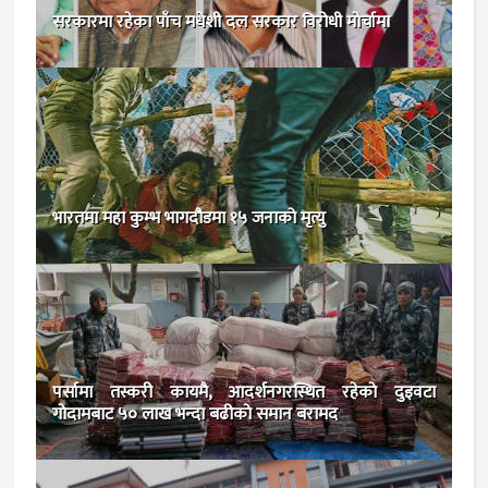
सरकारमा रहेका पाँच मधेशी दल सरकार विरोधी मोर्चामा
भारतमा महा कुम्भ भागदौडमा १५ जनाको मृत्यु
पर्सामा तस्करी कायमै, आदर्शनगरस्थित रहेकाे दुइवटा
गाेदामबाट ५० लाख भन्दा बढीकाे समान बरामद