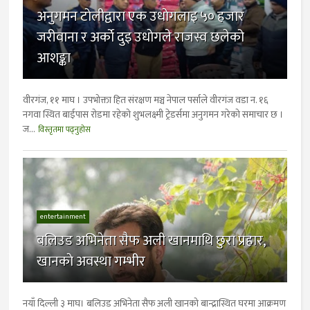
अनुगमन टाेलीद्वारा एक उधाेगलाइ ५० हजार
जरीवाना र अर्काे दुइ उधाेगले राजस्व छलेको
आशङ्का
वीरगंज, ११ माघ । उपभोक्ता हित संरक्षण मञ्च नेपाल पर्साले वीरगंज वडा न. १६
नगवा स्थित बाईपास रोडमा रहेको शुभलक्ष्मी ट्रेडर्समा अनुगमन गरेको समाचार छ ।
ज...
विस्तृतमा पढ्नुहोस
entertainment
बलिउड अभिनेता सैफ अली खानमाथि छुरा प्रहार,
खानकाे अवस्था गम्भीर
नयाँ दिल्ली ३ माघ। बलिउड अभिनेता सैफ अली खानको बान्द्रास्थित घरमा आक्रमण