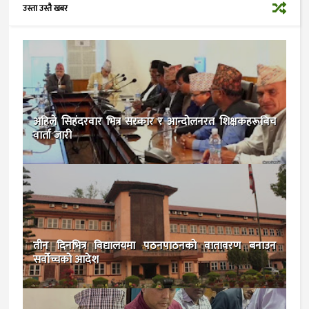
उस्ता उस्तै खबर
अहिले सिहंदरवार भित्र सरकार र आन्दोलनरत शिक्षकहरूबिच
वार्ता जारी
तीन दिनभित्र विद्यालयमा पठनपाठनको वातावरण बनाउन
सर्वोच्चको आदेश