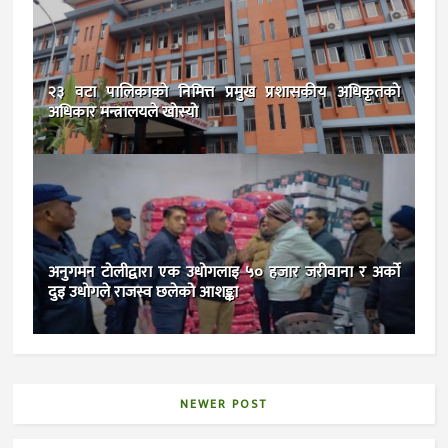
२३ वटा पालिकाकाे निमित्त प्रमुख प्रशासकीय अधिकृतकाे
अधिकार मन्त्रालयले खाेस्याे
अनुगमन टाेलीद्वारा एक उधाेगलाइ ५० हजार जरीवाना र अर्काे
दुइ उधाेगले राजस्व छलेको आशङ्का
NEWER POST