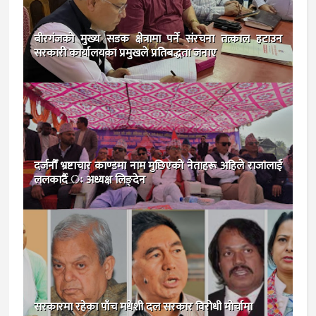
बीरगंजकाे मुख्य सडक क्षेत्रामा पर्ने संरचना तत्काल हटाउन
सरकारी कार्यालयका प्रमुखले प्रतिबद्धता जनाए
दर्जनौँ भ्रष्टाचार काण्डमा नाम मुछिएको नेताहरू अहिले राजालाई
ललकार्दै ः अध्यक्ष लिङ्देन
सरकारमा रहेका पाँच मधेशी दल सरकार विरोधी मोर्चामा