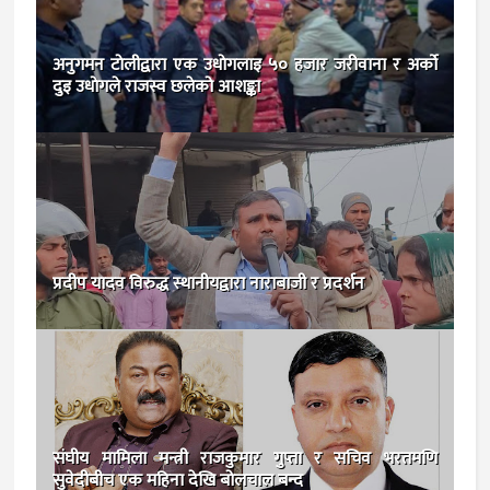
अनुगमन टाेलीद्वारा एक उधाेगलाइ ५० हजार जरीवाना र अर्काे
दुइ उधाेगले राजस्व छलेको आशङ्का
प्रदीप यादव विरुद्ध स्थानीयद्वारा नाराबाजी र प्रदर्शन
संघीय मामिला मन्त्री राजकुमार गुप्ता र सचिव भरतमणि
सुवेदीबीच एक महिना देखि बोलचाल बन्द