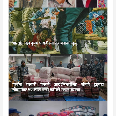
भारतमा महा कुम्भ भागदौडमा १५ जनाको मृत्यु
पर्सामा तस्करी कायमै, आदर्शनगरस्थित रहेकाे दुइवटा
गाेदामबाट ५० लाख भन्दा बढीकाे समान बरामद