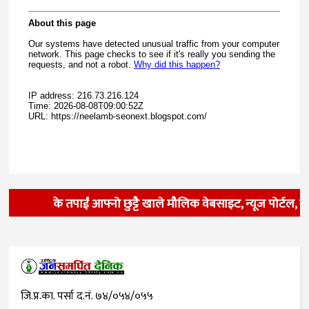
के तपाईं आफ्नो छुट्टै खाले मौलिक वेबसाइट, न्यूज पोर्टल, व
जि.प्र.का. पर्सा द.नं. ७४/०५४/०५५