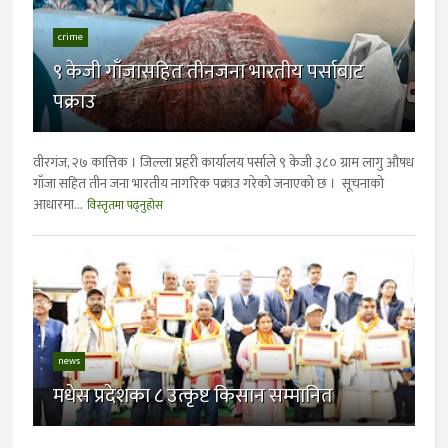
crime
९ केजी गाँजासहित तीनजना भारतीय पर्साबाट
पक्राउ
वीरगंज, २७ कात्तिक । जिल्ला प्रहरी कार्यालय पर्साले ९ केजी ३८० ग्राम लागु औषध
गाँजा सहित तीन जना भारतीय नागरिक पक्राउ गरेको जनाएको छ । सूचनाको
आधारमा...
विस्तृतमा पढ्नुहोस
news
मधेस प्रदेशका ८ उत्कृष्ट किसान सम्मानित