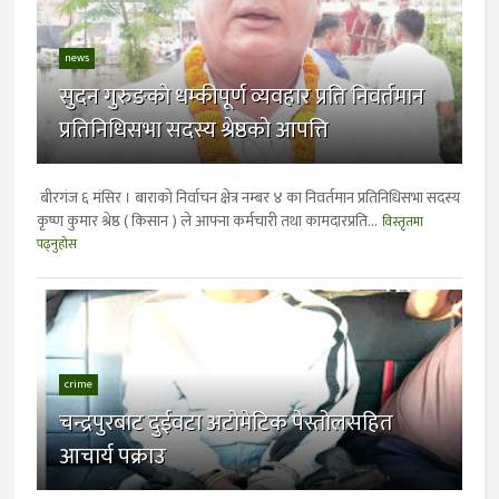
news
सुदन गुरुङको धम्कीपूर्ण व्यवहार प्रति निवर्तमान
प्रतिनिधिसभा सदस्य श्रेष्ठको आपत्ति
बीरगंज ६ मंसिर । बाराको निर्वाचन क्षेत्र नम्बर ४ का निवर्तमान प्रतिनिधिसभा सदस्य
कृष्ण कुमार श्रेष्ठ ( किसान ) ले आफ्ना कर्मचारी तथा कामदारप्रति...
विस्तृतमा
पढ्नुहोस
crime
चन्द्रपुरबाट दुईवटा अटोमेटिक पेस्तोलसहित
आचार्य पक्राउ