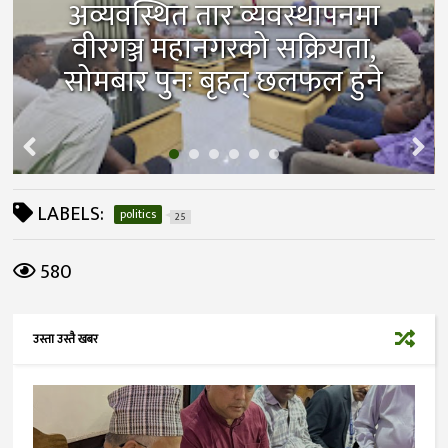
अव्यवस्थित तार व्यवस्थापनमा
वीरगञ्ज महानगरको सक्रियता,
सोमबार पुनः बृहत् छलफल हुने
LABELS:
politics
25
580
उस्ता उस्तै खबर