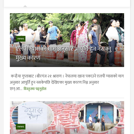
news
एलपी ग्यासको माग अनुसार आपूर्ति हुन नसक्नु
मुख्य कारण
कन्हैया गुप्ताबाट ।बीरगंज २१ श्रावण । नेपालमा खाना पकाउने एलपी ग्यासको माग
अनुसार आपूर्ति हुन नसकेपछि देखिएका मुख्य कारण निम्न अनुसार
छन्:आ...
विस्तृतमा पढ्नुहोस
news