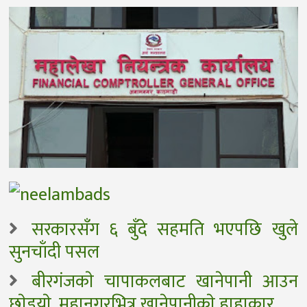
सरकारसँग ६ बुँदे सहमति भएपछि खुले
सुनचाँदी पसल
बीरगंजकाे चापाकलबाट खानेपानी आउन
छाेडयाे, महानगरभित्र खानेपानीकाे हाहाकार