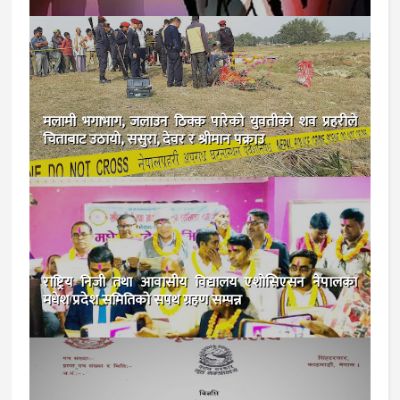
मलामी भगाभाग, जलाउन ठिक्क पारेको युवतीको शव प्रहरीले
चिताबाट उठायो, ससुरा, देवर र श्रीमान पक्राउ
राष्ट्रिय निजी तथा आवासीय विद्यालय एशोसिएसन नेपालका
मधेश प्रदेश समितिको सपथ ग्रहण सम्पन्न