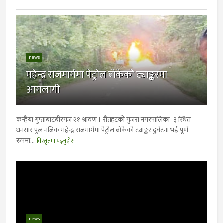
news
महेन्द्र राजमार्गमा पेट्रोल बोकेको ट्याङ्करमा
आगलागी
कन्हैया गुप्ताबाटबीरगंज २१ श्रावण । रौतहटको गुजरा नगरपालिका–३ स्थित
धनसार पुल नजिक महेन्द्र राजमार्गमा पेट्रोल बोकेको ट्याङ्कर दुर्घटना भई पूर्ण
रूपमा...
विस्तृतमा पढ्नुहोस
news