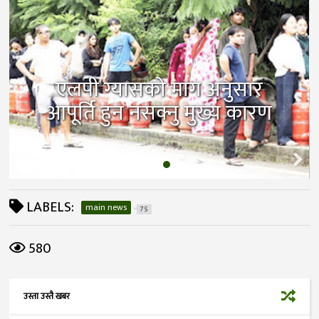
एलपी ग्यासको माग अनुसार
आपूर्ति हुन नसक्नु मुख्य कारण
LABELS:
main news
75
580
उस्ता उस्तै खबर