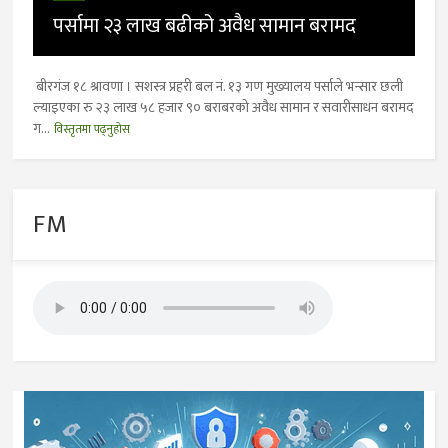
पर्सामा २३ लाख बढीको अवैध सामान बरामद
बीरगंज १८ श्रावणा । सशस्त्र प्रहरी बल नं. १३ गण मुख्यालय पर्साले भन्सार छली
ल्याइएका रु २३ लाख ५८ हजार ९० बराबरको अवैध सामान र सवारीसाधन बरामद
ग...
विस्तृतमा पढ्नुहोस
FM