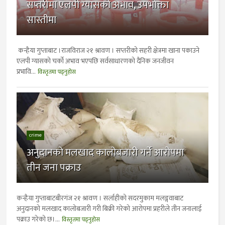
सप्तरीमा एलपी ग्यासको अभाव, उपभोक्ता
सास्तीमा
कन्हैया गुप्ताबाट ।राजविराज २१ श्रावण । सप्तरीको सहरी क्षेत्रमा खाना पकाउने
एलपी ग्यासको चर्को अभाव भएपछि सर्वसाधारणको दैनिक जनजीवन
प्रभावि...
विस्तृतमा पढ्नुहोस
crime
अनुदानको मलखाद कालोबजारी गर्ने आरोपमा
तीन जना पक्राउ
कन्हैया गुप्ताबाटबीरगंज २१ श्रावण । सर्लाहीको सदरमुकाम मलङ्गवाबाट
अनुदानको मलखाद कालोबजारी गरी बिक्री गरेको आरोपमा प्रहरीले तीन जनालाई
पक्राउ गरेको छ।...
विस्तृतमा पढ्नुहोस