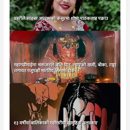
प्रहरीले साइबर अपराधकाे कसुरमा शोभा पाठकलाइ पक्राउ
महागढीमाईमा भक्तजनले बलि दिन ल्याएकाे खसी, बोका, राङ्गा
लगायत पशुपंक्षी भारतिय सिमामा राेक
१३ वर्षीया बालिकाको महोत्तरीमा सामुहिक बलात्कार