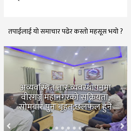
तपाईलाई यो समाचार पढेर कस्तो महसूस भयो ?
अव्यवस्थित तार व्यवस्थापनमा
वीरगञ्ज महानगरको सक्रियता,
सोमबार पुनः बृहत् छलफल हुने