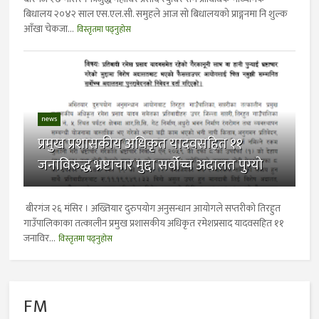
बिधालय २०४२ साल एस.एल.सी. समुहले आज सो बिधालयको प्राङ्गनमा नि शुल्क
आँखा चेकजा...
विस्तृतमा पढ्नुहोस
news
प्रमुख प्रशासकीय अधिकृत यादवसहित ११
जनाविरुद्ध भ्रष्टाचार मुद्दा सर्वोच्च अदालत पुग्याे
बीरगंज २६ मंसिर । अख्तियार दुरुपयोग अनुसन्धान आयोगले सप्तरीको तिरहुत
गाउँपालिकाका तत्कालीन प्रमुख प्रशासकीय अधिकृत रमेशप्रसाद यादवसहित ११
जनाविर...
विस्तृतमा पढ्नुहोस
FM