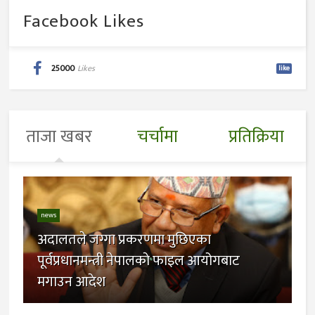
Facebook Likes
25000
Likes
like
ताजा खबर
चर्चामा
प्रतिक्रिया
news
अदालतले जग्गा प्रकरणमा मुछिएका
पूर्वप्रधानमन्त्री नेपालकाे फाइल आयोगबाट
मगाउन आदेश