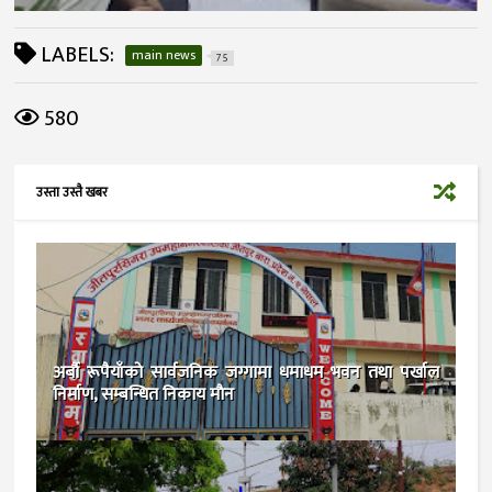
LABELS:
main news
75
580
उस्ता उस्तै खबर
अर्बाै रूपैयाँकाे सार्वजनिक जग्गामा धमाधम भवन तथा पर्खाल
निर्माण, सम्बन्धित निकाय माैन