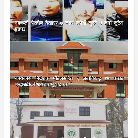
नक्कली पेस्तोल देखाएर ७ लाख रूपैयाँ लुट्ने ४ जना लुटेरा
पक्राउ
कार्यकारी निर्देशक पौडेलसहित ६ जनाविरुद्ध १५ करोड
भन्दाबढीको भ्रष्टाचार मुद्दा दायर