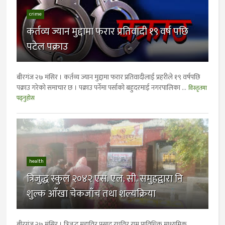
crime
कर्तव्य ज्यान मुद्दामा फरार प्रतिवादी १९ वर्ष पछि
पटेल पक्राउ
बीरगंज २७ मंसिर । कर्तव्य ज्यान मुद्दामा फरार प्रतिवादीलाई प्रहरीले १९ वर्षपछि
पक्राउ गरेको समाचार छ । पक्राउ पर्नेमा पर्साको बहुदरमाई नगरपालिका ...
विस्तृतमा
पढ्नुहोस
health
त्रिजुद्ध स्कुल २०४२ एस. एल. सी. समुहद्वारा नि
शुल्क आँखा चेकजाँच तथा शल्यक्रिया
बीरगंज २७ मंसिर । त्रिजुद्ध महाविर प्रसाद रघुविर राम प्राविधिक माध्यमिक