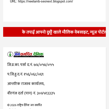
के तपाईं आफ्नो छुट्टै खाले मौलिक वेबसाइट, न्यूज पोर्टल,
जि.प्र.का. पर्सा द.नं. ७४/०५४/०५५
प.जि.हु.द.नं. १५६/०६८/०६९
आन्तरिक राजस्व कार्यालय,
वीरगंज दर्ता (पान) नं. ३०४५१३३३५
©
2026
राष्ट्रिय दैनिक जन समर्पित