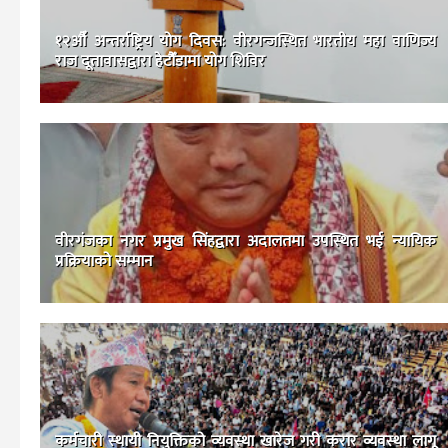
१२औँ अन्तर्राष्ट्रिय योग दिवस: वीरगन्जस्थित भारतीय महा वाणिज्य
राज दूतावासद्वारा हेटौँडामा योग शिविर
वीरगंजका नगर प्रमुख सिंहद्वारा अदालतमा उपस्थित भई न्यायिक
प्रक्रियाको सम्मान
कर्मचारी स्थायी नियुक्तिको व्यवस्था खारेज गरी करार व्यवस्था लागू