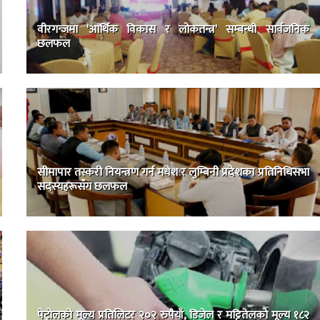
वीरगन्जमा 'आर्थिक विकास र लोकतन्त्र' सम्बन्धी सार्वजनिक
छलफल
सीमापार तस्करी नियन्त्रण गर्न मधेश र लुम्बिनी प्रदेशका प्रतिनिधिसभा
सदस्यहरूसँग छलफल
पेट्रोलको मूल्य प्रतिलिटर २०२ रुपैयाँ, डिजेल र मट्टितेलको मूल्य १८२