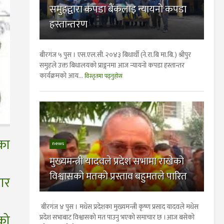
समुहद्वारा कपडा बैंकलाइ न्यायनाे कपडा
हस्तान्तरण
बीरगंज ५ पुस । एस.एल.सी. २०४३ बिधार्थी (ने.रा.बि मा.बि.) श्रीपुर
समुहले उक्त बिधालयकाे प्राङ्गनमा आज न्यायनाे कपडा हस्तान्तर
कार्यक्रमकाे आय...
विस्तृतमा पढ्नुहोस
शका
news
मुख्यमन्त्री यादवले प्रदेश सभामा राखेको
विश्वासको मतको प्रस्ताव बहुमतले पारित
ार
बीरगंज ४ पुस । मधेस प्रदेशका मुख्यमन्त्री कृष्ण प्रसाद यादवले मधेस
लको
प्रदेश सभाबाट विश्वासको मत पाउनु भएकाे समाचार छ ।आज बसेको