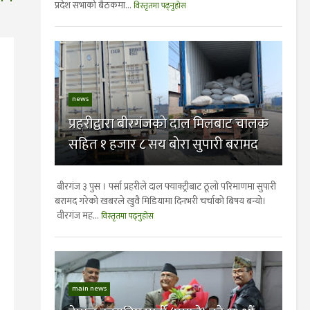
प्रदेश सभाको बैठकमा...
विस्तृतमा पढ्नुहोस
news
प्रहरीद्वारा बीरगंजकाे दाल मिलबाट चालक
सहित १ हजार ८ सय बाेरा सुपारी बरामद
बीरगंज ३ पुस । पर्सा प्रहरीले दाल फ्याक्ट्रीबाट ठूलो परिमाणमा सुपारी
बरामद गरेको खबरले खुवै मिडियामा दिनभरी चर्चाकाे बिषय बन्याे।
वीरगंज मह...
विस्तृतमा पढ्नुहोस
main news