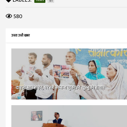
181
580
उस्ता उस्तै खबर
दाइजो मात्र होइन, परस्त्री सम्बन्ध लुकाउन खुस्बुको हत्या !