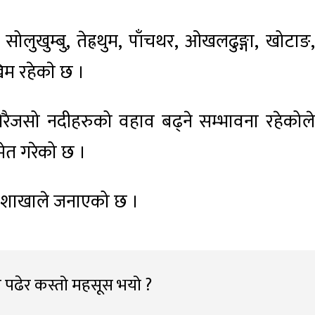
लुखुम्बु, तेह्रथुम, पाँचथर, ओखलढुङ्गा, खोटाङ,
म रहेकाे छ ।
ेरैजसो नदीहरुको वहाव बढ्ने सम्भावना रहेकोले
ेत गरेको छ ।
महाशाखाले जनाएको छ ।
 पढेर कस्तो महसूस भयो ?