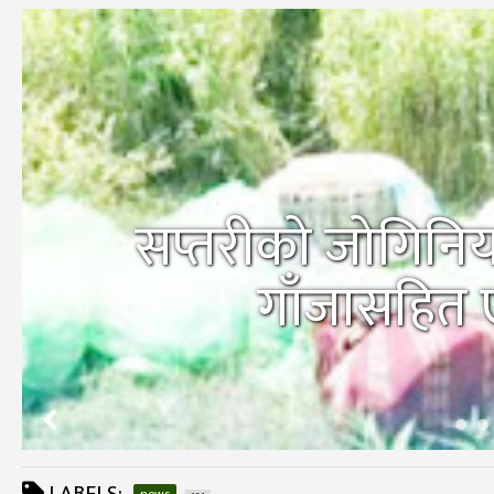
सप्तरीको जोगिनिय
गाँजासहित 
LABELS:
news