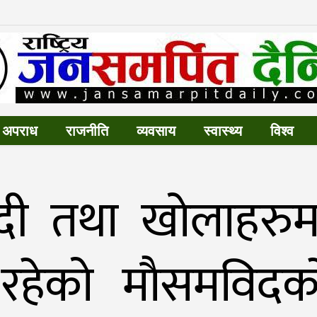
अपराध
राजनीति
व्यवसाय
स्वास्थ्य
विश्व
दी तथा खोलाहरुम
हेको माैसमविदका