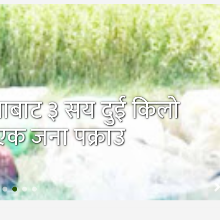
ाबाट ३ सय दुई किलो
एक जना पक्राउ