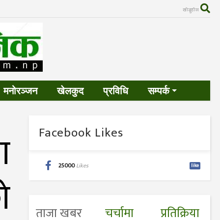
खोज्नुहोस
मनोरञ्जन
खेलकुद
प्रविधि
सम्पर्क
Facebook Likes
ा
25000
Likes
like
े
ताजा खबर
चर्चामा
प्रतिक्रिया