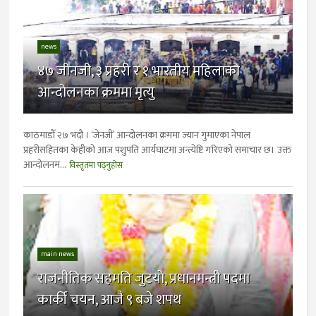
news
४७ जीनजी, ३ प्रहरी र १ भारतीय महिलाकाे
आन्दोलनका क्रममा मृत्यु
काठमाडौँ २७ भदौ । ‘जेनजी’ आन्दोलनका क्रममा ज्यान गुमाएका नेपाल
प्रहरीसहितका केहीको आज पशुपति आर्यघाटमा अन्त्येष्टि गरिएको समाचार छ। उक्त
आन्दोलनम...
विस्तृतमा पढ्नुहोस
main news
राजनीतिक सहमति जुटयाे, प्रधानमन्त्री पदमा
कार्की चयन, आजै ९ बजे शपथ