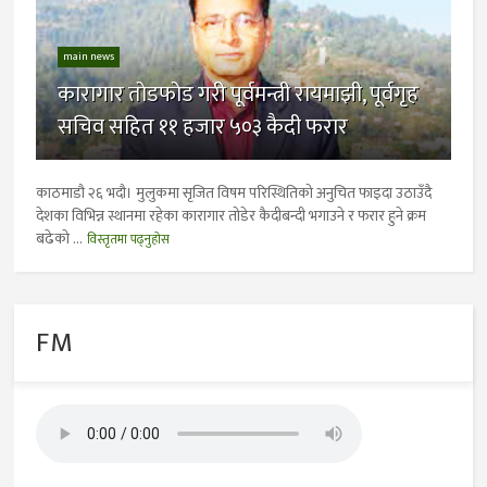
main news
कारागार तोडफोड गरी पूर्वमन्त्री रायमाझी, पूर्वगृह
सचिव सहित ११ हजार ५०३ कैदी फरार
काठमाडौ २६ भदौ। मुलुकमा सृजित विषम परिस्थितिको अनुचित फाइदा उठाउँदै
देशका विभिन्न स्थानमा रहेका कारागार तोडेर कैदीबन्दी भगाउने र फरार हुने क्रम
बढेको ...
विस्तृतमा पढ्नुहोस
FM