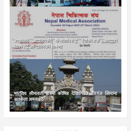
उपभोक्ता अदालतको फैसलाविरुद्ध चिकित्सक संघद्वारा
चरणबद्ध आन्दोलनकाे घोषणा
भारतिय सीमावर्ती क्षेत्रमा कोभिड देखिएपछि वीरगंज सिमामा
सतर्कता अपनाइँदै