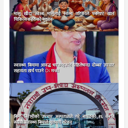
मासु खाँदा स्वस्थ मासुलाई स्वस्थ तरिकाले पकाएर खान
चिकित्सकहरुको सुझाव
स्वास्थ्य बिमामा आवद्ध भएकाहरूले पहिलेभन्दा दोब्बर उपचार
सहायता खर्च पाउने ः मन्त्री
बिमा बिरामीकाे उपचार अस्पतालले गरे बापतकाे १६ कराेड
रूपैयाँ स्वास्थ्य बिमाले भुक्तानी गरेनन्