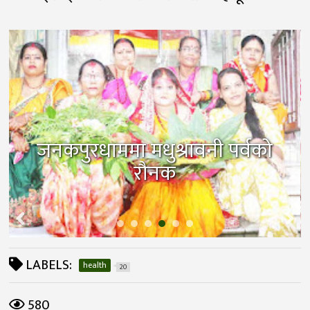
जनकपुरधाममा मधुश्रावनी पर्वको
रौनक
LABELS:
health
20
580