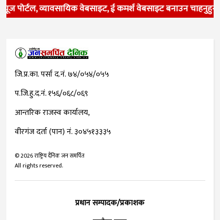
्यूज पोर्टल, व्यावसायिक वेबसाइट, ई कमर्श वेबसाइट बनाउन चाहनुहुन्
जि.प्र.का. पर्सा द.नं. ७४/०५४/०५५
प.जि.हु.द.नं. १५६/०६८/०६९
आन्तरिक राजस्व कार्यालय,
वीरगंज दर्ता (पान) नं. ३०४५१३३३५
©
2026
राष्ट्रिय दैनिक जन समर्पित
All rights reserved.
प्रधान सम्पादक/प्रकाशक