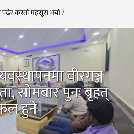
 पढेर कस्तो महसूस भयो ?
्यवस्थापनमा वीरगञ्ज
ा, सोमबार पुनः बृहत्
ल हुने