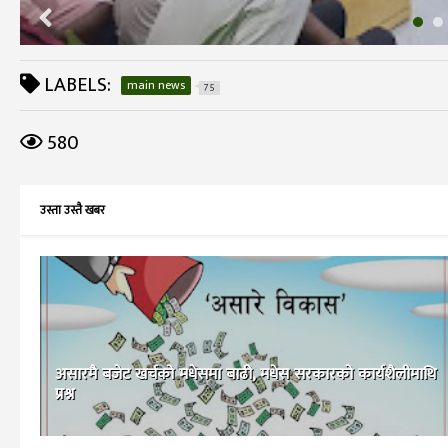
LABELS:
main news
75
580
उस्ता उस्तै खबर
असारमै बजेट खर्चको मधेसमा बाढी, मधेस सरकारको कार्यशैलीमाथि
प्रश्न