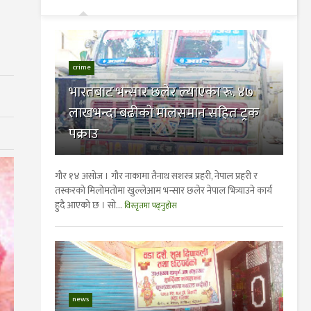
crime
भारतबाट भन्सार छलेर ल्याएका रू. ४७
लाखभन्दा बढीकाे मालसमान सहित ट्रक
पक्राउ
गाैर १४ असाेज । गाैर नाकामा तैनाथ सशस्त्र प्रहरी, नेपाल प्रहरी र
तस्करको मिलोमतोमा खुल्लेआम भन्सार छलेर नेपाल भित्र्याउने कार्य
हुदै आएको छ । साे...
विस्तृतमा पढ्नुहोस
news