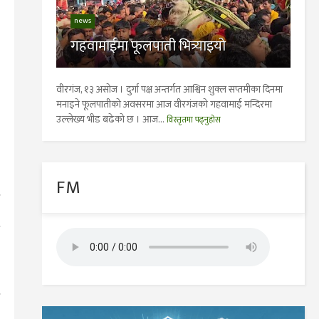
news
गहवामाईमा फूलपाती भित्र्याइयो
वीरगंज, १३ असोज । दुर्गा पक्ष अन्तर्गत आश्विन शुक्ल सप्तमीका दिनमा
मनाइने फूलपातीको अवसरमा आज वीरगंजको गहवामाई मन्दिरमा
उल्लेख्य भीड बढेको छ । आज...
विस्तृतमा पढ्नुहोस
FM