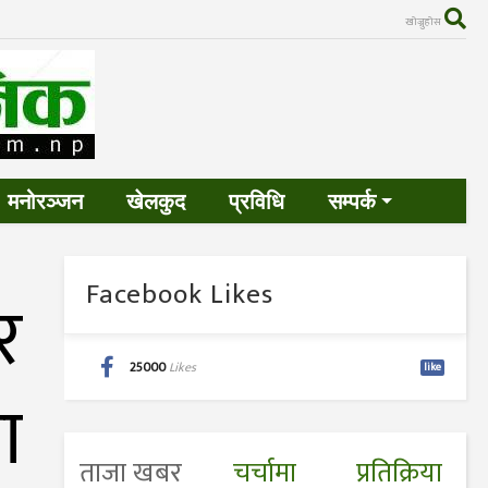
खोज्नुहोस
मनोरञ्जन
खेलकुद
प्रविधि
सम्पर्क
Facebook Likes
र
25000
Likes
like
ा
ताजा खबर
चर्चामा
प्रतिक्रिया