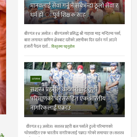
मानवलाई सेवा गर्नु नै सबैभन्दा ठूलो सेवा र
धर्म हो ः पुर्व शिक्षक साह
बीरगंज १४ असोज । बीरगंजको प्रसिद्ध श्री गाहावा माइ मन्दिरमा पर्सा,
बारा लगायत ग्रामिण क्षेत्रबाट दशैंको अष्टमीका दिन दर्शन गर्न आउने
हजारौं पैदल दर्शा...
विस्तृतमा पढ्नुहोस
crime
सशस्त्र प्रहरीले वान्जारीबाट ठुलो
परिमाणको चरेससहित एक भारतीय
नागरिकलाई पक्राउ
वीरगंज १३ असाेज। सशस्त्र प्रहरी बल पर्साले ठुलो परिमाणको
चरेससहित एक भारतीय नागरिकलाई पक्राउ गरेको समाचार छ।सशस्त्र