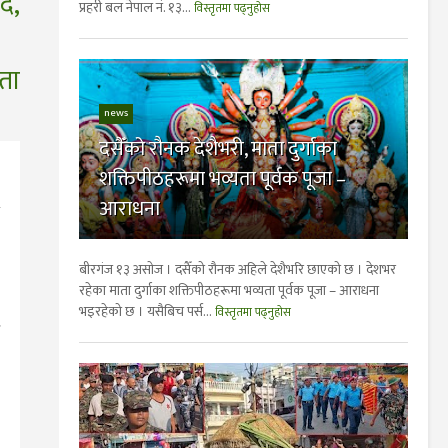
ै,
प्रहरी बल नेपाल नं. १३...
विस्तृतमा पढ्नुहोस
ता
news
दसैँको रौनक देशैभरी, माता दुर्गाका
शक्तिपीठहरूमा भव्यता पूर्वक पूजा –
आराधना
बीरगंज १३ असाेज । दसैँको रौनक अहिले देशैभरि छाएको छ । देशभर
रहेका माता दुर्गाका शक्तिपीठहरूमा भव्यता पूर्वक पूजा – आराधना
भइरहेको छ । यसैबिच पर्स...
विस्तृतमा पढ्नुहोस