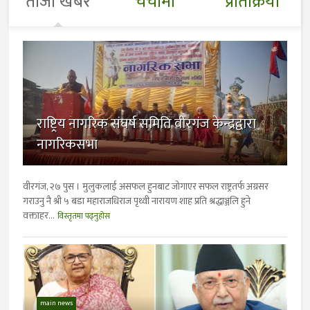
ताजा खबर
चर्चामा
प्रतिक्रिया
राष्ट्रिय नागरिक संघर्ष समिति वीरगंज केन्द्रद्वारा
नागरिकसभा
वीरगंज, २७ पुस । मुलुकलाई असफल हुनबाट जोगाएर सफल राष्ट्रतर्फ अग्रसर
गराउनु नै श्री ५ बडा महाराजधिराज पृथ्वी नारायण शाह प्रति श्रद्धाञ्जलि हुने
वक्ताहर...
विस्तृतमा पढ्नुहोस
main news