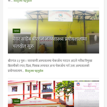
क...
विस्तृतमा पढ्नुहोस
news
मेयर साहेब बीरगंज जनस्वास्थ्य प्रयाेगशालामा
चलखेल सुरु
बीरगंज २३ पुस । नारायाणी अस्पतालमा चेकजाँच गराउन आउने गरीब निमुखा
बिरामीकाे रगत, दिशा, पिसाब लगायत अन्य चेकजाँच गर्न उक्त अस्पतालकाे
प्रयाेगशालाम...
विस्तृतमा पढ्नुहोस
news