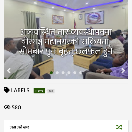
अव्यवस्थित तार व्यवस्थापनमा
वीरगञ्ज महानगरको सक्रियता,
सोमबार पुनः बृहत् छलफल हुने
LABELS:
news
178
580
उस्ता उस्तै खबर