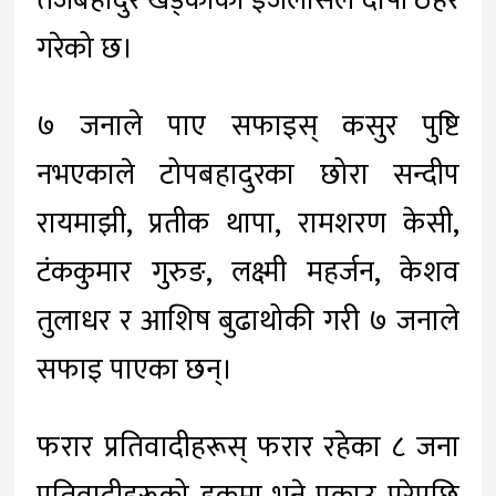
तेजबहादुर खड्काको इजलासले दोषी ठहर
गरेको छ।
७ जनाले पाए सफाइस् कसुर पुष्टि
नभएकाले टोपबहादुरका छोरा सन्दीप
रायमाझी, प्रतीक थापा, रामशरण केसी,
टंककुमार गुरुङ, लक्ष्मी महर्जन, केशव
तुलाधर र आशिष बुढाथोकी गरी ७ जनाले
सफाइ पाएका छन्।
फरार प्रतिवादीहरूस् फरार रहेका ८ जना