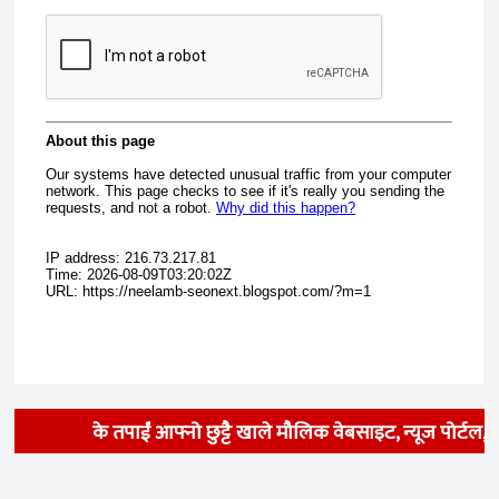
के तपाईं आफ्नो छुट्टै खाले मौलिक वेबसाइट, न्यूज पोर्टल, 