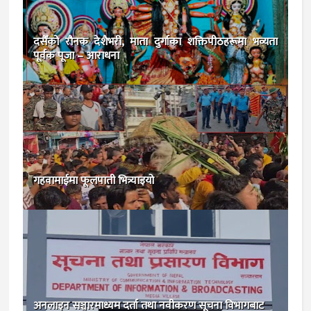
दसैँको रौनक देशैभरी, माता दुर्गाका शक्तिपीठहरूमा भव्यता
पूर्वक पूजा – आराधना
गहवामाईमा फूलपाती भित्र्याइयो
अनलाइन सञ्चारमाध्यम दर्ता तथा नवीकरण सूचना विभागबाट