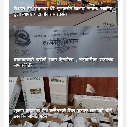
विश्वका डेढ सयभन्दा धेरै मूलकसँग व्यापार सम्बन्ध स्थापित,
ठुलो व्यापार घाटा चीन र भारतसँग
बचतकर्ताको करोडौं रकम हिनामिना , सहकारीका सञ्चालक
सम्पर्कविहीन
सुक्खा बन्दरगाह भित्र कन्टेनरको सिल फुटाएर लाखाैकाे चोरी,
छानबिन समिति गठन