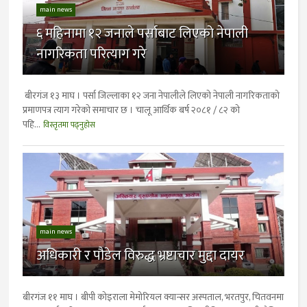
main news
६ महिनामा १२ जनाले पर्साबाट लिएको नेपाली
नागरिकता परित्याग गरे
बीरगंज १३ माघ । पर्सा जिल्लाका १२ जना नेपालीले लिएको नेपाली नागरिकताको
प्रमाणपत्र त्याग गरेकाे समाचार छ । चालू आर्थिक बर्ष २०८१ / ८२ को
पहि...
विस्तृतमा पढ्नुहोस
main news
अधिकारी र पौडेल विरुद्ध भ्रष्टाचार मुद्दा दायर
बीरगंज ११ माघ । बीपी कोइराला मेमोरियल क्यान्सर अस्पताल, भरतपुर, चितवनमा