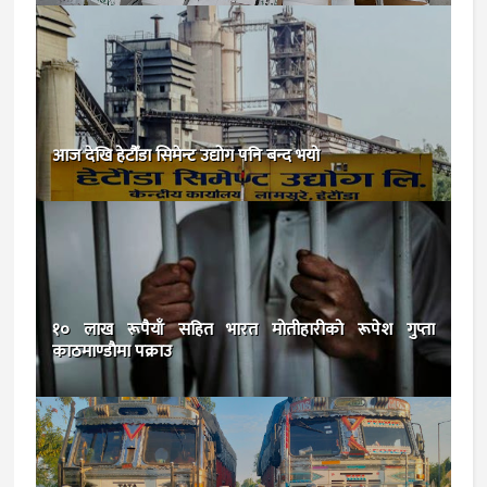
आज देखि हेटौँडा सिमेन्ट उद्योग पनि बन्द भयाे
१० लाख रूपैयाँ सहित भारत मोतीहारीकाे रूपेश गुप्ता
काठमाण्डाैमा पक्राउ