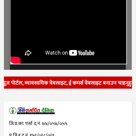
्यूज पोर्टल, व्यावसायिक वेबसाइट, ई कमर्श वेबसाइट बनाउन चाहनुहुन्
जि.प्र.का. पर्सा द.नं. ७४/०५४/०५५
प.जि.हु.द.नं. १५६/०६८/०६९