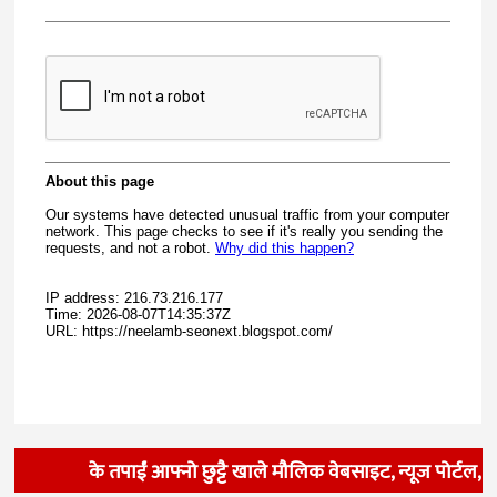
के तपाईं आफ्नो छुट्टै खाले मौलिक वेबसाइट, न्यूज पोर्टल,