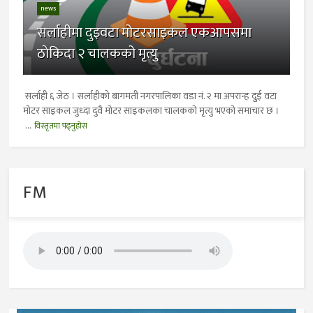
news
सर्लाहीमा दुइवटा मोटरसाइकल एकआपसमा
ठाेकिदा २ चालकको मृत्यु
सर्लाही ६ जेठ । सर्लाहीको बागमती नगरपालिका वडा नं. २ मा अपरान्ह दुुई वटा
मोटर साइकल जुध्दा दुवै मोटर साइकलका चालकको मृत्यु भएको समाचार छ ।
...
विस्तृतमा पढ्नुहोस
FM