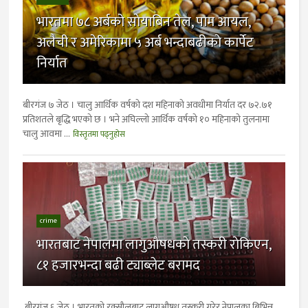
भारतमा ७८ अर्बको साेयाबिन तेल, पाम आयल,
अलैची र अमेरिकामा ५ अर्ब भन्दाबढीकाे कार्पेट
निर्यात
बीरगंज ७ जेठ । चालु आर्थिक वर्षको दश महिनाको अवधीमा निर्यात दर ७२.७१
प्रतिशतले बृद्धि भएको छ । भने अघिल्लो आर्थिक वर्षको १० महिनाको तुलनामा
चालु आवमा ...
विस्तृतमा पढ्नुहोस
crime
भारतबाट नेपालमा लागुऔषधकाे तस्करी राेकिएन,
८१ हजारभन्दा बढी ट्याब्लेट बरामद
बीरगंज ६ जेठ । भारतकाे रक्साैलबाट लागुऔषध तस्करी गरेर नेपालका बिभिन्न