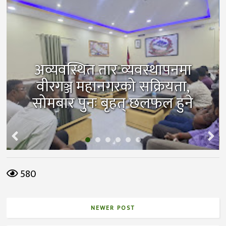
अव्यवस्थित तार व्यवस्थापनमा
वीरगञ्ज महानगरको सक्रियता,
सोमबार पुनः बृहत् छलफल हुने
580
NEWER POST