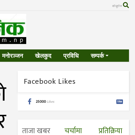
खोज्नुहोस
मनोरञ्जन
खेलकुद
प्रविधि
सम्पर्क
Facebook Likes
े
25000
Likes
like
र
ताजा खबर
चर्चामा
प्रतिक्रिया