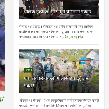
बालक हत्याको आरोपमा चारजना पक्राउ
रौतहट, १४ वैशाख । रौतहटमा १४ वर्षीय बालकको हत्या आरोपमा
प्रहरीले ४ जनालाई पक्राउ गरेको छ । वृन्दावन नगरपालिका–७ का
कृष्णप्रसाद यादवको हत्या गरेको आरो...
विस्तृतमा पढ्नुहोस
crime
एक सय ७७ किलो गाँजासहित दुई जना
पक्राउ
को
बीरगंज १३ बैशाख । देशमा लागुऔषधको कारोबार एकातिर द्रुत गतिले
फष्टाउदै गएको छ । भने अर्कोतिर सिमामा पनि त्यतिकै लागुऔषध