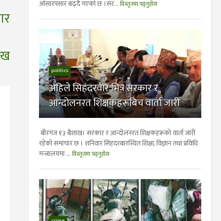
ओसारपसार बढ्दै गएको छ ।सर...
विस्तृतमा पढ्नुहोस
ार
ाख
politics
अहिले सिहंदरवार भित्र सरकार र
आन्दोलनरत शिक्षकहरूबिच वार्ता जारी
बीरगंज १३ बैशाख। सरकार र आन्दोलनरत शिक्षकहरूको वार्ता जारी
रहेकाे समाचार छ । शनिवार सिंहदरबारस्थित शिक्षा, विज्ञान तथा प्रविधि
मन्त्रालयमा ...
विस्तृतमा पढ्नुहोस
crime