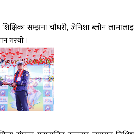
शिक्षिका सम्झना चाैधरी, जेनिशा ब्लाेन लामालाइ
ान गरयाे ।