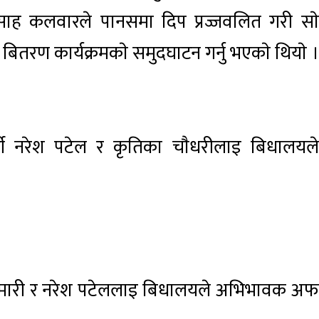
ाह कलवारले पानसमा दिप प्रज्जवलित गरी साे
र बितरण कार्यक्रमकाे समुदघाटन गर्नु भएकाे थियाे ।
ार्थी नरेश पटेल र कृतिका चाैधरीलाइ बिधालयले
ुमारी र नरेश पटेललाइ बिधालयले अभिभावक अफ