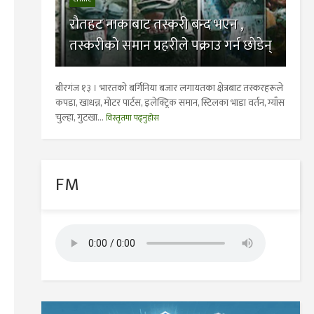
राैतहट नाकाबाट तस्करी बन्द भएन ,
तस्करीकाे समान प्रहरीले पक्राउ गर्न छाेडेन्
बीरगंज १३ । भारतकाे बर्गिनिया बजार लगायतका क्षेत्रबाट तस्करहरूले
कपडा, खाधन्न, माेटर पार्टस, इलेक्ट्रिक समान, स्टिलका भाडा वर्तन, ग्याँस
चुल्हा, गुटखा...
विस्तृतमा पढ्नुहोस
FM